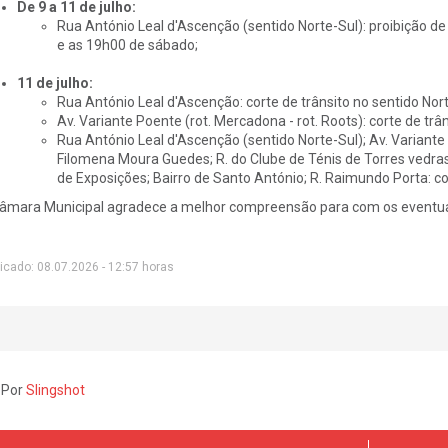
De 9 a 11 de julho:
Rua António Leal d'Ascenção (sentido Norte-Sul): proibição d
e as 19h00 de sábado;
11 de julho:
Rua António Leal d'Ascenção: corte de trânsito no sentido Nort
Av. Variante Poente (rot. Mercadona - rot. Roots): corte de trâ
Rua António Leal d'Ascenção (sentido Norte-Sul); Av. Variante 
Filomena Moura Guedes; R. do Clube de Ténis de Torres vedras
de Exposições; Bairro de Santo António; R. Raimundo Porta: cor
âmara Municipal agradece a melhor compreensão para com os eventuai
icado: 08.07.2026 - 12:57 horas
 Por
Slingshot