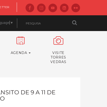
ETTER
nguage
▼
AGENDA
VISITE
TORRES
VEDRAS
SITO DE 9 A 11 DE
HO