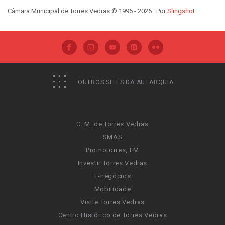
Câmara Municipal de Torres Vedras © 1996 - 2026 · Por
Slingshot
OUTROS SITES DA AUTARQUIA
C. M. de Torres Vedras
SMAS
Promotorres, EM
Investir Torres Vedras
E-negócios
Mobilidade
Visite Torres Vedras
Centro Histórico de Torres Vedras