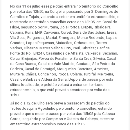
No dia 11 de julho esse pelotão entrará no território do Concelho
por volta das 12h50, na Corujeira, passando por S. Domingos de
Carmões e Tojais, voltando a entrar em território extraconcelhio, e
reentrando no território concelhio cerca das 13h05, em Casal do
Filipe, seguindo por Murteira, Dois Portos, EN248, Ribaldeira,
Caixaria, Runa, EN9, Carvoeira, Curvel, Serra de São Julião, Ereira,
Vila Seca, Folgarosa, Maxial, Ermegeira, Monte Redondo, Lapas
Grandes, Lapas Pequenas, Matacães, Ordasqueira, Torres
Vedras, Olheiros, Matos Velhos, EN9, Paúl, Gibraltar, Benfica,
Ponte do Rol, EN247, Casalinhos de Alfaiata, Caixeiros, Secarias,
Cerca, Brejenjas, Póvoa de Penafirme, Santa Cruz, Silveira, Casal
da Casa Branca, Casal do Vale Martelo, Coutada, São Pedro da
Cadeira, Casal do Formigal, Mouguelas, Carreiras, Arneiros,
Murteira, Chãos, Concelhos, Poços, Colaria, Turcifal, Melroeira,
Casal de Barbas e Aldeia da Serra. Depois de passar por esta
última localidade, o pelotão voltará a entrar em território
extraconcelhio, o que está previsto acontecer por volta das
15h00.
Já no dia 12 de julho será breve a passagem do pelotão do
Troféu Joaquim Agostinho pelo território concelhio, estando
previsto que o mesmo passe por volta das 15h05 pela Cabeça
Gorda, seguindo por Campelos e Outeiro da Cabeça, e reentre
em território extraconcelhio cerca das 15h15.