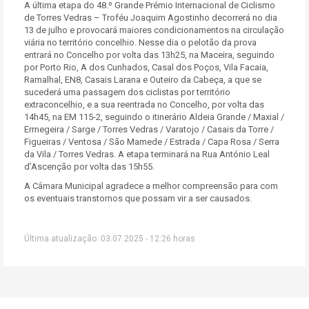
A última etapa do 48.º Grande Prémio Internacional de Ciclismo
de Torres Vedras – Troféu Joaquim Agostinho decorrerá no dia
13 de julho e provocará maiores condicionamentos na circulação
viária no território concelhio. Nesse dia o pelotão da prova
entrará no Concelho por volta das 13h25, na Maceira, seguindo
por Porto Rio, A dos Cunhados, Casal dos Poços, Vila Facaia,
Ramalhal, EN8, Casais Larana e Outeiro da Cabeça, a que se
sucederá uma passagem dos ciclistas por território
extraconcelhio, e a sua reentrada no Concelho, por volta das
14h45, na EM 115-2, seguindo o itinerário Aldeia Grande / Maxial /
Ermegeira / Sarge / Torres Vedras / Varatojo / Casais da Torre /
Figueiras / Ventosa / São Mamede / Estrada / Capa Rosa / Serra
da Vila / Torres Vedras. A etapa terminará na Rua António Leal
d’Ascenção por volta das 15h55.
A Câmara Municipal agradece a melhor compreensão para com
os eventuais transtornos que possam vir a ser causados.
Última atualização: 03.07.2025 - 12:26 horas