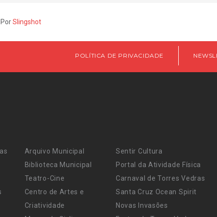
 Por
Slingshot
POLÍTICA DE PRIVACIDADE
NEWSL
ras
Arquivo Municipal
Sentir Cultura
Biblioteca Municipal
Portal da Atividade Física
Teatro-Cine
Carnaval de Torres Vedras
s
Centro de Artes e
Santa Cruz Ocean Spirit
Criatividade
Novas Invasões