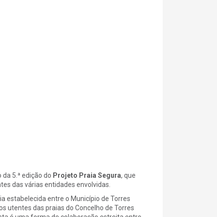
o da 5.ª edição do
Projeto Praia Segura
, que
es das várias entidades envolvidas.
a estabelecida entre o Município de Torres
os utentes das praias do Concelho de Torres
Esta é uma forma de colaboração estreita entre