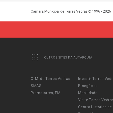
Câmara Municipal de Torres Vedras © 1996 - 2026 ·
OUTROS SITES DA AUTARQUIA
C. M. de Torres Vedras
Investir Torres Ved
SMAS
E-negócios
Promotorres, EM
Mobilidade
Visite Torres Vedra
Centro Histórico de