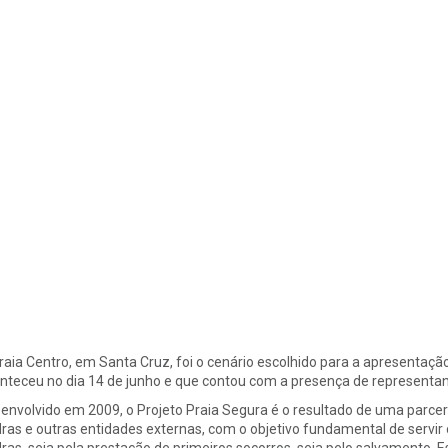
raia Centro, em Santa Cruz, foi o cenário escolhido para a apresentaçã
nteceu no dia 14 de junho e que contou com a presença de representant
envolvido em 2009, o Projeto Praia Segura é o resultado de uma parceri
ras e outras entidades externas, com o objetivo fundamental de servir 
ras, seja pela prestação de primeiros socorros, seja pelo salvamento. 