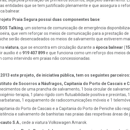
ias entidades que se tem justificado plenamente e que assegura o ref
ca balnear.
rojeto Praia Segura possui duas componentes base
:
SOS Talking
, um sistema de comunicação de emergência disponibilizado
eira, que vem reforçar os meios de comunicação para a prestação de au
iche serão desencadeados os meios de salvamento que estiverem mai
ma
viatura
, que se encontra em circulação durante a
época balnear
(
15
ir auxílio é o
919 407 899
e que funciona como um reforço dos meios de 
 como intervindo em praias não concessionadas.
2013 este projeto, de iniciativa pública, tem os seguintes parceiros
stituto de Socorros a Náufragos, Capitania do Porto de Cascais e 
necimentos de uma prancha de salvamento, 1 boia circular de salvamento
oxigénio-terapia, 1 plano rígido com flutuabilidade positiva e precintas, 
barbatanas, 1 equipamento de radiocomunicações móveis e 1 telemóve
apitania do Porto de Cascais e a Capitania do Porto de Peniche são res
istência e salvamento de banhistas nas praias das respetivas áreas de j
cauto S.A.
, cede a viatura Volkswagen Amarok.