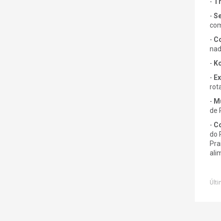
-
Tr
-
Se
com
-
Co
nad
-
Ko
-
Ex
rot
-
Mu
de 
-
Co
do 
Pra
ali
Últi