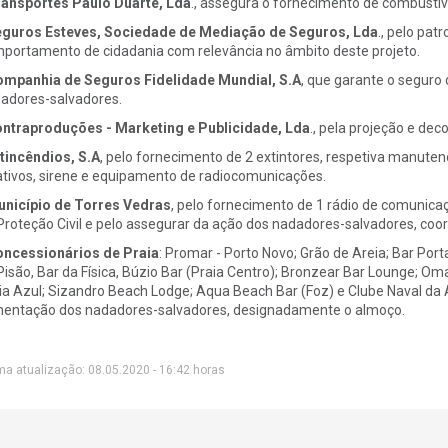
ansportes Paulo Duarte, Lda
., assegura o fornecimento de combustíve
guros Esteves, Sociedade de Mediação de Seguros, Lda
., pelo pat
portamento de cidadania com relevância no âmbito deste projeto.
mpanhia de Seguros Fidelidade Mundial, S.A
, que garante o seguro 
adores-salvadores.
ntraproduções - Marketing e Publicidade, Lda
., pela projeção e dec
tincêndios, S.A
, pelo fornecimento de 2 extintores, respetiva manuten
ativos, sirene e equipamento de radiocomunicações.
nicípio de Torres Vedras
, pelo fornecimento de 1 rádio de comunicaç
Proteção Civil e pelo assegurar da ação dos nadadores-salvadores, coor
ncessionários de Praia
: Promar - Porto Novo; Grão de Areia; Bar Port
Pisão, Bar da Física, Búzio Bar (Praia Centro); Bronzear Bar Lounge; Om
ia Azul; Sizandro Beach Lodge; Aqua Beach Bar (Foz) e Clube Naval da 
mentação dos nadadores-salvadores, designadamente o almoço.
ma atualização: 08.05.2020 - 16:42 horas