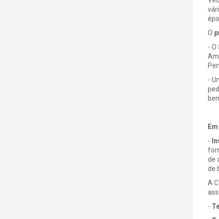
vár
épo
O
p
- O
Amo
Pen
- U
ped
bem
Em 
-
In
for
de 
de 
A C
ass
-
Te