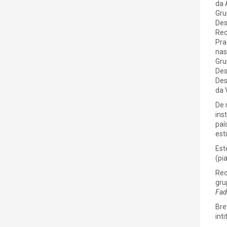
da 
Gru
Des
Rec
Pra
nas
Gru
Des
Des
da V
De 
ins
paí
esti
Est
(pi
Rec
gru
Fad
Bre
int