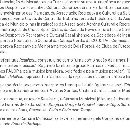
Associação de Moradores da Ereira, e terminou a sua itinerância no pas
po Desportivo Recreativo Cultural Gondruzeirense. Foi também apresen
envolvimento das Paradas, da Associação Recreativa e Cultural da Solt
reio de Fonte Grada, do Centro de Trabalhadores da Ribaldeira e da Ass
ça do Município, nas instalações da Associação Agrária Cultural e Recre
 instalações do Chãos Sport Clube, da Casa do Povo do Turcifal, do Ce
po Desportivo Recreativo e Cultural Casalinhense, da Sociedade de Inst
portiva Recreativa e Cultural da Cabeça Gorda, da CO.JO.PE - Comissã
portiva Recreativa e Melhoramentos de Dois Portos, do Clube de Futebo
ila.
referir que
Retalhos…
constituiu-se como “uma combinação de ritmos, h
trumentos musicais”. Segundo também o grupo Formas de Fado, o mes
ses PALOP’s, pela música brasileira, pelo fado e pela música popular”.
los”,
Retalhos…
apresentou “a música da expressão de sentimentos e hist
e espetáculo teve como intérpretes Henrique Leitão (guitarra e voz), Ed
ano e outros instrumentos), Avelino Santos, Cristina Santos, Leonor Mad
orde-se que, antes de
Retalhos…
, a Câmara Municipal já levara à itiner
po Formas de Fado, como
Obrigada, Obrigada Amália!
,
Fado a Copo
,
Somo
o e outros Sons
,
Chama-se…Fado
e
Fado sem Tempo
.
vemente a Câmara Municipal vai levar à itinerância pelo Concelho de 
itulado
Sons de Portugal
.