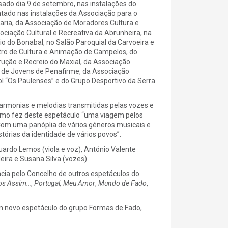
sado dia 9 de setembro, nas instalações do
tado nas instalações da Associação para o
aria, da Associação de Moradores Cultura e
ociação Cultural e Recreativa da Abrunheira, na
io do Bonabal, no Salão Paroquial da Carvoeira e
ntro de Cultura e Animação de Campelos, do
rução e Recreio do Maxial, da Associação
o de Jovens de Penafirme, da Associação
l “Os Paulenses” e do Grupo Desportivo da Serra
armonias e melodias transmitidas pelas vozes e
mo fez deste espetáculo “uma viagem pelos
 “Com uma panóplia de vários géneros musicais e
órias da identidade de vários povos”.
uardo Lemos (viola e voz), António Valente
eira e Susana Silva (vozes).
ância pelo Concelho de outros espetáculos do
s Assim…
,
Portugal, Meu Amor
,
Mundo de Fado
,
um novo espetáculo do grupo Formas de Fado,