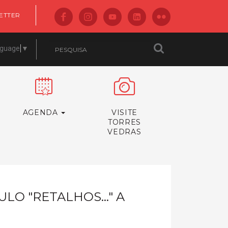
ETTER
nguage
▼
AGENDA
VISITE
TORRES
VEDRAS
ULO "RETALHOS…" A