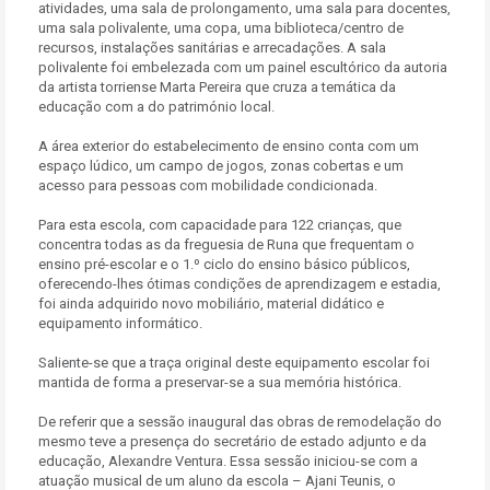
atividades, uma sala de prolongamento, uma sala para docentes,
uma sala polivalente, uma copa, uma biblioteca/centro de
recursos, instalações sanitárias e arrecadações. A sala
polivalente foi embelezada com um painel escultórico da autoria
da artista torriense Marta Pereira que cruza a temática da
educação com a do património local.
A área exterior do estabelecimento de ensino conta com um
espaço lúdico, um campo de jogos, zonas cobertas e um
acesso para pessoas com mobilidade condicionada.
Para esta escola, com capacidade para 122 crianças, que
concentra todas as da freguesia de Runa que frequentam o
ensino pré-escolar e o 1.º ciclo do ensino básico públicos,
oferecendo-lhes ótimas condições de aprendizagem e estadia,
foi ainda adquirido novo mobiliário, material didático e
equipamento informático.
Saliente-se que a traça original deste equipamento escolar foi
mantida de forma a preservar-se a sua memória histórica.
De referir que a sessão inaugural das obras de remodelação do
mesmo teve a presença do secretário de estado adjunto e da
educação, Alexandre Ventura. Essa sessão iniciou-se com a
atuação musical de um aluno da escola – Ajani Teunis, o