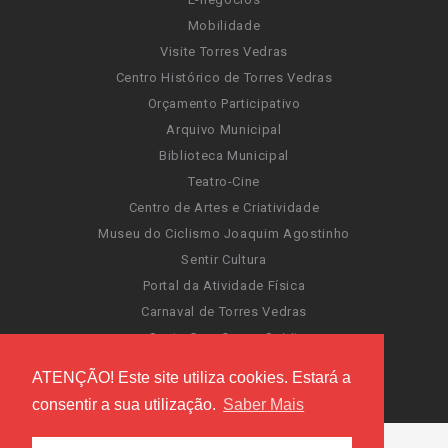
Mobilidade
Visite Torres Vedras
Centro Histórico de Torres Vedras
Orçamento Participativo
Arquivo Municipal
Biblioteca Municipal
Teatro-Cine
Centro de Artes e Criatividade
Museu do Ciclismo Joaquim Agostinho
Sentir Cultura
Portal da Atividade Física
Carnaval de Torres Vedras
Santa Cruz Ocean Spirit
Novas Invasões
ATENÇÃO! Este site utiliza cookies. Estará a
Festas de Torres Vedras
consentir a sua utilização.
Saber Mais