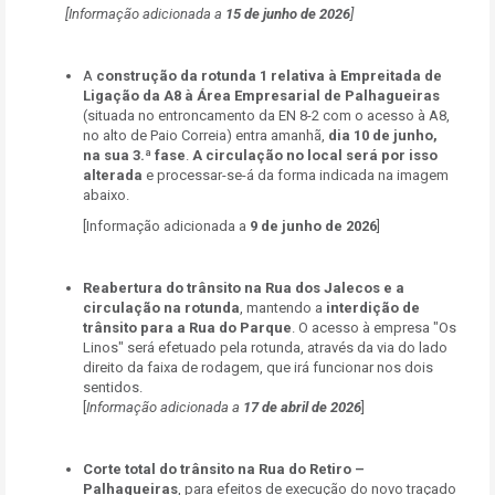
[Informação adicionada a
15
de junho de 2026
]
A
construção da rotunda 1 relativa à Empreitada de
Ligação da A8 à Área Empresarial de Palhagueiras
(situada no entroncamento da EN 8-2 com o acesso à A8,
no alto de Paio Correia) entra amanhã,
dia 10 de junho,
na sua 3.ª fase
.
A circulação no local será por isso
alterada
e processar-se-á da forma indicada na imagem
abaixo.
[Informação adicionada a
9 de junho de 2026
]
Reabertura do trânsito na Rua dos Jalecos e a
circulação na rotunda
, mantendo a
interdição de
trânsito para a Rua do Parque
. O acesso à empresa "Os
Linos" será efetuado pela rotunda, através da via do lado
direito da faixa de rodagem, que irá funcionar nos dois
sentidos.
[
Informação adicionada a
17 de abril de 2026
]
Corte total do trânsito na Rua do Retiro
–
Palhagueiras
, para efeitos de execução do novo traçado