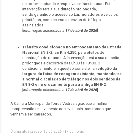
da rodovia, rotunda e respetivas infraestruturas. Esta
intervenção terá a sua duração prolongada,
sendo garantido o acesso ao Lar, moradores e veículos
prioritários, com recurso a desvios de tráfego
assinalados.
[
Informação adicionada a
17 de abril de 2026
]
Trânsito condicionado no entroncamento da Estrada
Nacional EN 8-2, ao Km 4,250
, para efeitos de
construção de rotunda. A intervenção terá a sua duração
prolongada e decorrerá das 8h00 às 18h00. O
condicionamento em questão consiste na
redução da
largura da faixa de rodagem existente, mantendo-se
a normal circulação de tráfego nos dois sentidos da
EN 8-2 e no cruzamento para a antiga EN 8-2
.
[
Informação adicionada a
17 de abril de 2026
]
A Câmara Municipal de Torres Vedras agradece a melhor
compreensão relativamente aos eventuais transtornos que
venham a ser causados.
Última atualização: 15.06.2026 - 17:50 horas