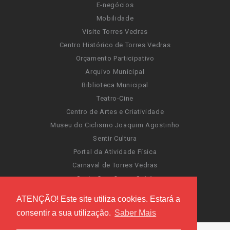
E-negócios
Mobilidade
Visite Torres Vedras
Centro Histórico de Torres Vedras
Orçamento Participativo
Arquivo Municipal
Biblioteca Municipal
Teatro-Cine
Centro de Artes e Criatividade
Museu do Ciclismo Joaquim Agostinho
Sentir Cultura
Portal da Atividade Física
Carnaval de Torres Vedras
Santa Cruz Ocean Spirit
Novas Invasões
ATENÇÃO! Este site utiliza cookies. Estará a
Festas de Torres Vedras
consentir a sua utilização.
Saber Mais