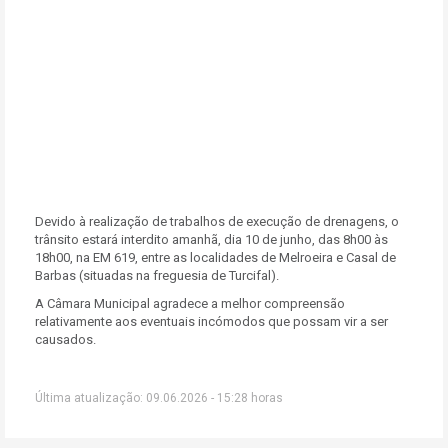
Devido à realização de trabalhos de execução de drenagens, o
trânsito estará interdito amanhã, dia 10 de junho, das 8h00 às
18h00, na EM 619, entre as localidades de Melroeira e Casal de
Barbas (situadas na freguesia de Turcifal).
A Câmara Municipal agradece a melhor compreensão
relativamente aos eventuais incómodos que possam vir a ser
causados.
Última atualização: 09.06.2026 - 15:28 horas