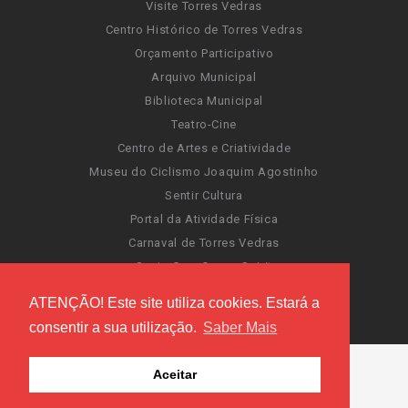
Visite Torres Vedras
Centro Histórico de Torres Vedras
Orçamento Participativo
Arquivo Municipal
Biblioteca Municipal
Teatro-Cine
Centro de Artes e Criatividade
Museu do Ciclismo Joaquim Agostinho
Sentir Cultura
Portal da Atividade Física
Carnaval de Torres Vedras
Santa Cruz Ocean Spirit
Novas Invasões
ATENÇÃO! Este site utiliza cookies. Estará a
Festas de Torres Vedras
consentir a sua utilização.
Saber Mais
Aceitar