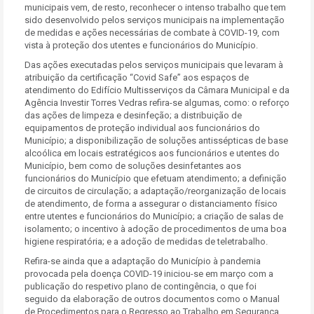
municipais vem, de resto, reconhecer o intenso trabalho que tem
sido desenvolvido pelos serviços municipais na implementação
de medidas e ações necessárias de combate à COVID-19, com
vista à proteção dos utentes e funcionários do Município.
Das ações executadas pelos serviços municipais que levaram à
atribuição da certificação “Covid Safe” aos espaços de
atendimento do Edifício Multisserviços da Câmara Municipal e da
Agência Investir Torres Vedras refira-se algumas, como: o reforço
das ações de limpeza e desinfeção; a distribuição de
equipamentos de proteção individual aos funcionários do
Município; a disponibilização de soluções antissépticas de base
alcoólica em locais estratégicos aos funcionários e utentes do
Município, bem como de soluções desinfetantes aos
funcionários do Município que efetuam atendimento; a definição
de circuitos de circulação; a adaptação/reorganização de locais
de atendimento, de forma a assegurar o distanciamento físico
entre utentes e funcionários do Município; a criação de salas de
isolamento; o incentivo à adoção de procedimentos de uma boa
higiene respiratória; e a adoção de medidas de teletrabalho.
Refira-se ainda que a adaptação do Município à pandemia
provocada pela doença COVID-19 iniciou-se em março com a
publicação do respetivo plano de contingência, o que foi
seguido da elaboração de outros documentos como o Manual
de Procedimentos para o Regresso ao Trabalho em Segurança.