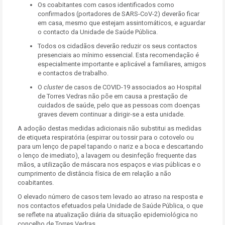
Os coabitantes com casos identificados como
confirmados (portadores de SARS-CoV-2) deverão ficar
em casa, mesmo que estejam assintomáticos, e aguardar
o contacto da Unidade de Saúde Pública.
Todos os cidadãos deverão reduzir os seus contactos
presenciais ao mínimo essencial. Esta recomendação é
especialmente importante e aplicável a familiares, amigos
e contactos de trabalho.
O
cluster
de casos de COVID-19 associados ao Hospital
de Torres Vedras não põe em causa a prestação de
cuidados de saúde, pelo que as pessoas com doenças
graves devem continuar a dirigir-se a esta unidade.
A adoção destas medidas adicionais não substitui as medidas
de etiqueta respiratória (espirrar ou tossir para o cotovelo ou
para um lenço de papel tapando o nariz e a boca e descartando
o lenço de imediato), a lavagem ou desinfeção frequente das
mãos, a utilização de máscara nos espaços e vias públicas e o
cumprimento de distância física de em relação a não
coabitantes.
O elevado número de casos tem levado ao atraso na resposta e
nos contactos efetuados pela Unidade de Saúde Pública, o que
se reflete na atualização diária da situação epidemiológica no
concelho de Torres Vedras.