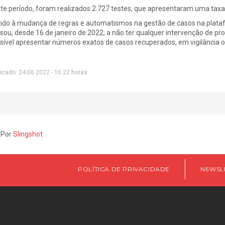
te período, foram realizados 2.727 testes, que apresentaram uma taxa 
ido à mudança de regras e automatismos na gestão de casos na plata
sou, desde 16 de janeiro de 2022, a não ter qualquer intervenção de pro
sível apresentar números exatos de casos recuperados, em vigilância ou
icado: 24.06.2022 - 16:22 horas
 Por
Slingshot
POLÍTICA DE PRIVACIDADE
NEWSL