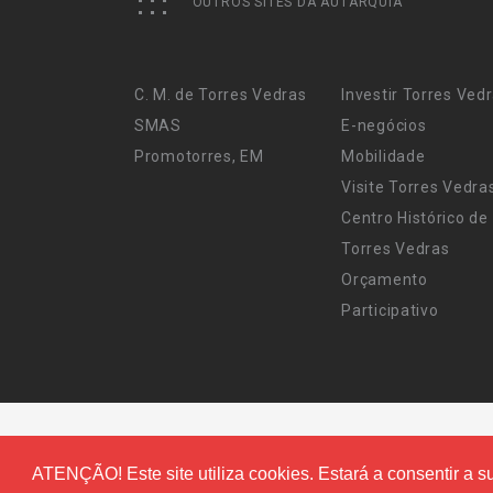
OUTROS SITES DA AUTARQUIA
C. M. de Torres Vedras
Investir Torres Ved
SMAS
E-negócios
Promotorres, EM
Mobilidade
Visite Torres Vedra
Centro Histórico de
Torres Vedras
Orçamento
Participativo
ATENÇÃO! Este site utiliza cookies. Estará a consentir a su