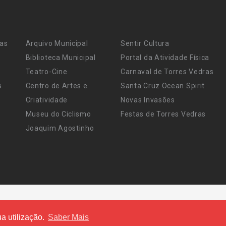
ras
Arquivo Municipal
Sentir Cultura
Biblioteca Municipal
Portal da Atividade Física
Teatro-Cine
Carnaval de Torres Vedras
s
Centro de Artes e
Santa Cruz Ocean Spirit
Criatividade
Novas Invasões
Museu do Ciclismo
Festas de Torres Vedras
Joaquim Agostinho
a utilização.
Saber Mais