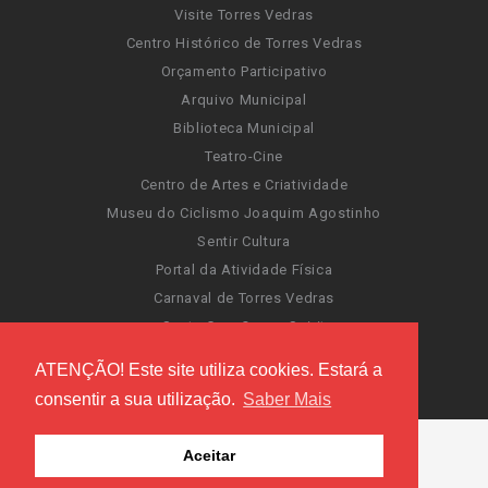
Visite Torres Vedras
Centro Histórico de Torres Vedras
Orçamento Participativo
Arquivo Municipal
Biblioteca Municipal
Teatro-Cine
Centro de Artes e Criatividade
Museu do Ciclismo Joaquim Agostinho
Sentir Cultura
Portal da Atividade Física
Carnaval de Torres Vedras
Santa Cruz Ocean Spirit
Novas Invasões
ATENÇÃO! Este site utiliza cookies. Estará a
Festas de Torres Vedras
consentir a sua utilização.
Saber Mais
Aceitar