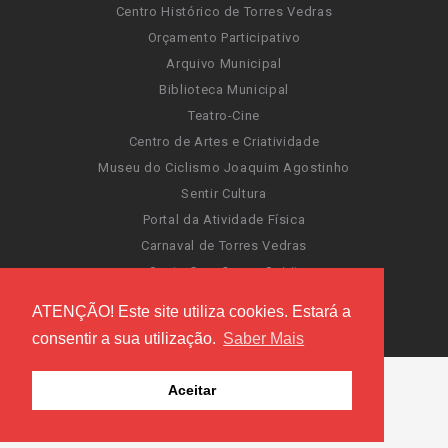
Centro Histórico de Torres Vedras
Orçamento Participativo
Arquivo Municipal
Biblioteca Municipal
Teatro-Cine
Centro de Artes e Criatividade
Museu do Ciclismo Joaquim Agostinho
Sentir Cultura
Portal da Atividade Física
Carnaval de Torres Vedras
Santa Cruz Ocean Spirit
Novas Invasões
ATENÇÃO! Este site utiliza cookies. Estará a
Festas de Torres Vedras
consentir a sua utilização.
Saber Mais
Aceitar