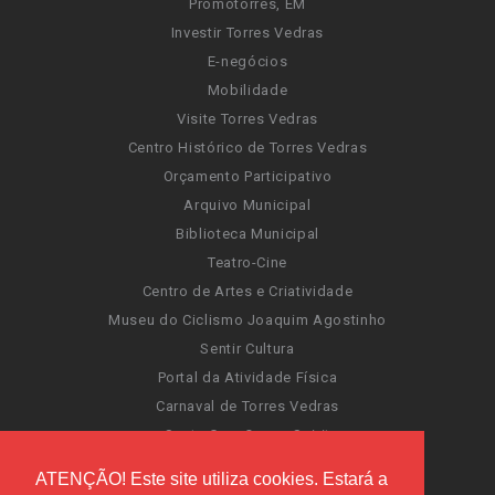
Promotorres, EM
Investir Torres Vedras
E-negócios
Mobilidade
Visite Torres Vedras
Centro Histórico de Torres Vedras
Orçamento Participativo
Arquivo Municipal
Biblioteca Municipal
Teatro-Cine
Centro de Artes e Criatividade
Museu do Ciclismo Joaquim Agostinho
Sentir Cultura
Portal da Atividade Física
Carnaval de Torres Vedras
Santa Cruz Ocean Spirit
Novas Invasões
ATENÇÃO! Este site utiliza cookies. Estará a
Festas de Torres Vedras