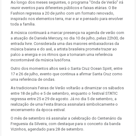
Ao longo dos meses seguintes, o programa "Onda de Verão" irá
reunir eventos para diferentes públicos e faixas etárias. O Be
Fashion regressa a 20 de junho com um formato renovado,
inspirado nos elementos terra, mar e ar e pensado para envolver
toda a família.
A música continuará a marcar presença na agenda de verão com
a atuação de Daniela Mercury, no dia 10 de julho, pelas 22h00, de
entrada livre. Considerada uma das maiores embaixadoras da
música baiana e do axé, a artista brasileira promete trazer ao
palco a energia e os ritmos que a tornaram uma referência
incontornável da música lusófona.
Outro dos momentos altos será o Santa Cruz Ocean Spirit, entre
17 e 26 de julho, evento que continua a afirmar Santa Cruz como
uma referência de ondas.
As tradicionais Feiras de Verão voltarão a dinamizar os sábados
entre 18 de julho e 5 de setembro, enquanto o festival STATIC
regressa entre 25 e 29 de agosto. Já no dia 5 de setembro, a
realização de uma Festa Branca assinalará simbolicamente o
encerramento da época estival.
O mês de setembro irá assinalar a celebração do Centenário da
Freguesia da Silveira, com destaque para o concerto da banda
Vizinhos, agendado para 28 de setembro.