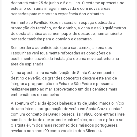
decorrerá entre 25 de junho e 5 de julho. O certame apresenta-se
este ano com uma imagem renovada e com novas áreas
pensadas para melhorar a experiência dos visitantes.
Em frente ao Pavilhão Expo nascerá um espaço dedicado à
promoção do território, onde o vinho, a vinha e os 20 quilómetros
de costa atlântica assumem papel de destaque, num ambiente
pensado também para o convívio e descanso.
Sem perder a autenticidade que a caracteriza, a zona das
Tasquinhas verá igualmente reforçadas as condições de
acolhimento, através da instalação de uma nova cobertura na
área de esplanada.
Numa aposta clara na valorização de Santa Cruz enquanto
destino de verão, os grandes concertos deixam este ano de
integrar a programação da Feira de São Pedro e passam a
realizar-se junto ao mar, aproveitando um dos cenários mais
emblemáticos do concelho.
A abertura oficial da época balnear, a 13 de junho, marca o início
de uma intensa programação de verão em Santa Cruz e contará
com um concerto de David Fonseca, às 19h00, com entrada livre,
num final de tarde que promete unir música, oceano e pôr do sol.
O artista é um dos mais reconhecidos músicos portugueses,
revelado nos anos 90 como vocalista dos Silence 4.