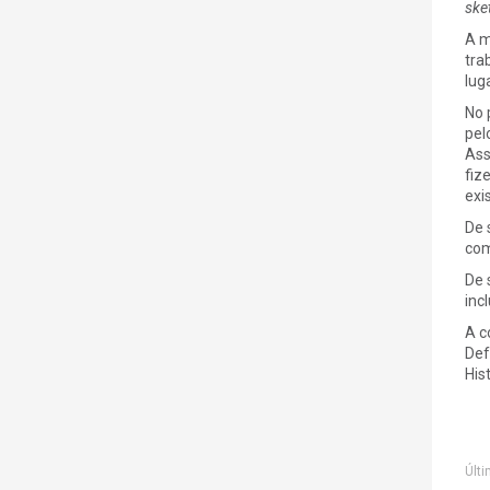
ske
A m
tra
lug
No 
pel
Ass
fiz
exi
De 
com
De 
inc
A c
Def
Hist
Últi