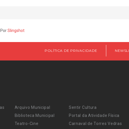
 Por
Slingshot
POLÍTICA DE PRIVACIDADE
NEWSL
ras
Arquivo Municipal
Sentir Cultura
Biblioteca Municipal
Portal da Atividade Física
Teatro-Cine
Carnaval de Torres Vedras