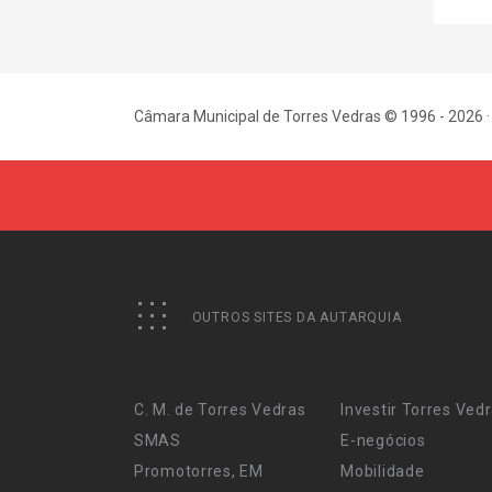
Câmara Municipal de Torres Vedras © 1996 - 2026 ·
OUTROS SITES DA AUTARQUIA
C. M. de Torres Vedras
Investir Torres Ved
SMAS
E-negócios
Promotorres, EM
Mobilidade