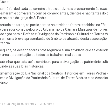
tchers
.
anhã foi dedicada ao comércio tradicional, mais precisamente às ruas 
balharam e conviveram com os comerciantes, clientes e habitantes do ce
ar no adro da Igreja de S. Pedro.
período da tarde, os participantes na atividade foram recebidos no Fór
o vereador com o pelouro do Urbanismo da Câmara Municipal de Torres 
ociação para a Defesa e Divulgação do Património Cultural de Torres Ve
eram uma breve apresentação do âmbito de atuação desta associação c
stência.
seguida, os desenhadores prosseguiram a sua atividade que se estende
 uma apresentação de todos os trabalhos realizados.
sublinhar que esta ação contribuiu para a divulgação do património cultu
luindo as suas lojas históricas.
omemoração do Dia Nacional dos Centros Históricos em Torres Vedras 
esa e Divulgação do Património Cultural de Torres Vedras e da Associ
órico.
ma atualização: 03.04.2019 - 13:16 horas