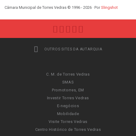
Câmara Municipal de Torres Vedras © 1996 - 2026 · Por
Slingshot
OUTROS SITES DA AUTARQUIA
C. M. de Torres Vedras
SMAS
Promotorres, EM
Investir Torres Vedras
E-negócios
Mobilidade
Visite Torres Vedras
Centro Histórico de Torres Vedras