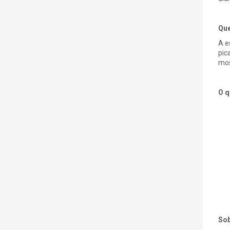
Que
A e
pic
mos
O q
Sob