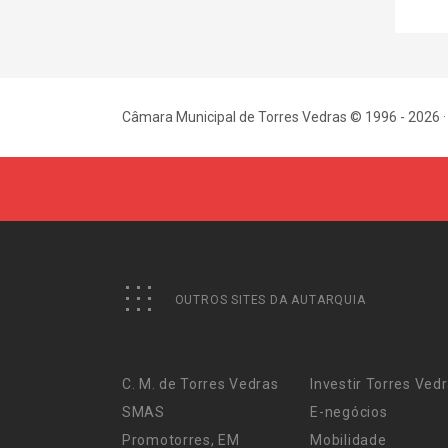
Câmara Municipal de Torres Vedras © 1996 - 2026 ·
OUTROS SITES DA AUTARQUIA
C. M. de Torres Vedras
Investir Torres Ved
SMAS
E-negócios
Promotorres, EM
Mobilidade