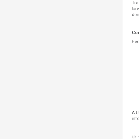
Tra
lar
dom
Com
Peq
A U
inf
Últi