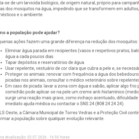
ta-se de um larvicida biológico, de origem natural, próprio para campa
vas dos mosquitos na água, impedindo que se transformem em adultos, 
ésticos e o ambiente.
o a população pode ajudar?
uenas ações fazem uma grande diferença na redução dos mosquitos:
Eliminar água parada em recipientes (vasos e respetivos pratos, ba
água a cada poucos dias.
Tapar depósitos e reservatórios de água.
Usar repelente, vestuário de cor clara que cubra a pele e, se necessá
Proteger os animais: renovar com frequência a água dos bebedour
picadas nos animais, consultar o médico veterinário sobre repelent
Em caso de picada: lavar a zona com água e sabão, aplicar algo frio p
comichão pode aplicar-se na pele um creme anti-histamínico (medic
surgir uma reação mais grave, como inchaço acentuado, dificuldade 
imediato ajuda médica ou contactar o SNS 24 (808 24 24 24).
LS Oeste, a Câmara Municipal de Torres Vedras e a Proteção Civil cont
ormar a população sobre qualquer evolução relevante.
ma atualização: 02.07.2026 - 16:56 horas