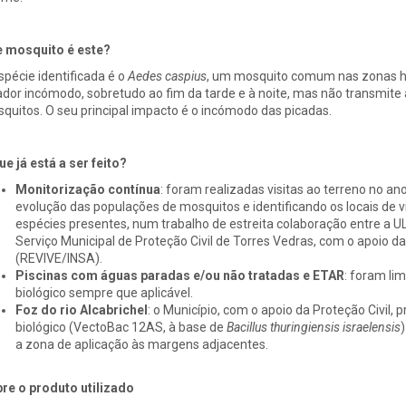
 mosquito é este?
spécie identificada é o
Aedes caspius
, um mosquito comum nas zonas hú
ador incómodo, sobretudo ao fim da tarde e à noite, mas não transmit
quitos. O seu principal impacto é o incómodo das picadas.
ue já está a ser feito?
Monitorização contínua
: foram realizadas visitas ao terreno no
evolução das populações de mosquitos e identificando os locais de vig
espécies presentes, num trabalho de estreita colaboração entre a UL
Serviço Municipal de Proteção Civil de Torres Vedras, com o apoio da 
(REVIVE/INSA).
Piscinas com águas paradas e/ou não tratadas e ETAR
: foram li
biológico sempre que aplicável.
Foz do rio Alcabrichel
: o Município, com o apoio da Proteção Civil,
biológico (VectoBac 12AS, à base de
Bacillus thuringiensis israelensis
)
a zona de aplicação às margens adjacentes.
re o produto utilizado