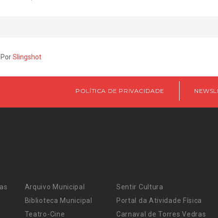
 Por
Slingshot
POLÍTICA DE PRIVACIDADE
NEWSL
ras
Arquivo Municipal
Sentir Cultura
Biblioteca Municipal
Portal da Atividade Física
Teatro-Cine
Carnaval de Torres Vedras