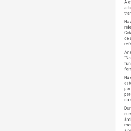
A a
art
tra
Na 
rel
Cid
de 
ref
Ana
“No
fun
for
Na 
est
por
per
da 
Dur
cur
âmb
mes
a p