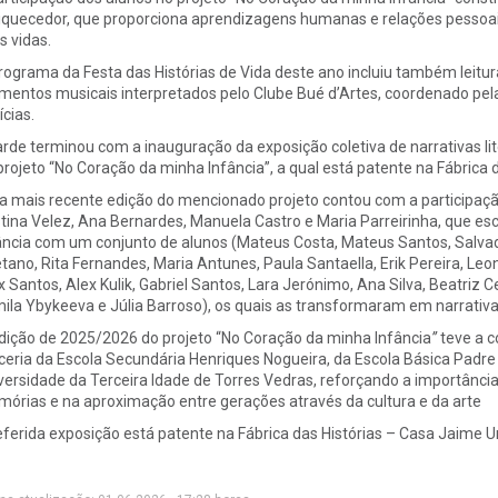
iquecedor, que proporciona aprendizagens humanas e relações pessoa
s vidas.
rograma da Festa das Histórias de Vida deste ano incluiu também leitu
entos musicais interpretados pelo Clube Bué d’Artes, coordenado pela p
ícias.
arde terminou com a inauguração da exposição coletiva de narrativas lit
projeto “No Coração da minha Infância”, a qual está patente na Fábrica 
a mais recente edição do mencionado projeto contou com a participação 
stina Velez, Ana Bernardes, Manuela Castro e Maria Parreirinha, que e
ância com um conjunto de alunos (Mateus Costa, Mateus Santos, Salvador 
tano, Rita Fernandes, Maria Antunes, Paula Santaella, Erik Pereira, Leono
x Santos, Alex Kulik, Gabriel Santos, Lara Jerónimo, Ana Silva, Beatriz Ce
ila Ybykeeva e Júlia Barroso), os quais as transformaram em narrativas l
dição de 2025/2026 do projeto “No Coração da minha Infância
”
teve a c
ceria da Escola Secundária Henriques Nogueira, da Escola Básica Padre 
versidade da Terceira Idade de Torres Vedras, reforçando a importância
órias e na aproximação entre gerações através da cultura e da arte
eferida exposição está patente na Fábrica das Histórias – Casa Jaime Um