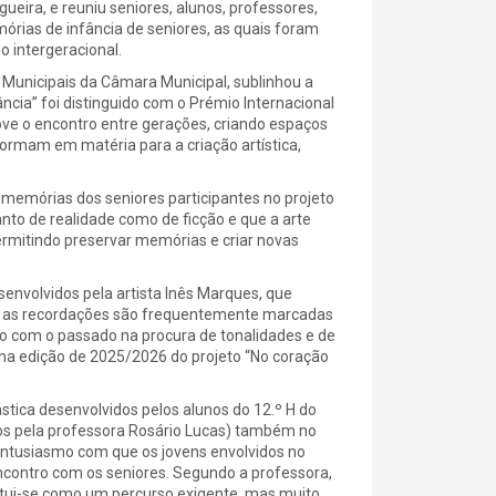
gueira, e reuniu seniores, alunos, professores,
mórias de infância de seniores, as quais foram
o intergeracional.
 Municipais da Câmara Municipal, sublinhou a
ncia” foi distinguido com o Prémio Internacional
ove o encontro entre gerações, criando espaços
formam em matéria para a criação artística,
 memórias dos seniores participantes no projeto
nto de realidade como de ficção e que a arte
ermitindo preservar memórias e criar novas
envolvidos pela artista Inês Marques, que
ue as recordações são frequentemente marcadas
go com o passado na procura de tonalidades e de
a edição de 2025/2026 do projeto “No coração
tica desenvolvidos pelos alunos do 12.º H do
dos pela professora Rosário Lucas) também no
 entusiasmo com que os jovens envolvidos no
ntro com os seniores. Segundo a professora,
titui-se como um percurso exigente, mas muito