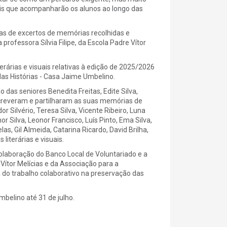
is que acompanharão os alunos ao longo das
ras de excertos de memórias recolhidas e
rofessora Sílvia Filipe, da Escola Padre Vítor
erárias e visuais relativas à edição de 2025/2026
das Histórias - Casa Jaime Umbelino.
das seniores Benedita Freitas, Edite Silva,
screveram e partilharam as suas memórias de
Silvério, Teresa Silva, Vicente Ribeiro, Luna
r Silva, Leonor Francisco, Luís Pinto, Ema Silva,
las, Gil Almeida, Catarina Ricardo, David Brilha,
iterárias e visuais.
olaboração do Banco Local de Voluntariado e a
Vítor Melícias e da Associação para a
 do trabalho colaborativo na preservação das
belino até 31 de julho.