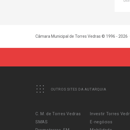
Últi
Câmara Municipal de Torres Vedras © 1996 - 2026 ·
OUTROS SITES DA AUTARQUIA
C. M. de Torres Vedras
Investir Torres Ved
SMAS
E-negócios
Promotorres, EM
Mobilidade