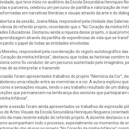
tividade, que teve início no auditório da Escola Secundária Henriques No
istas e parceiros, celebrou um percurso de partilha e valorização de me
nsformadas em narrativas literárias e visuais através da arte e do diálog
abertura da sessão, Joana Maia, responsável pela Unidade das Galerias
evância do referido projeto, recordando que o “No Coração da minha Infâ
ades Educadoras. Destacou ainda a riqueza desse projeto, o qual prom
aprendizagem através da partilha de experiências de vida que se trans
orçando o papel de todas as entidades envolvidas.
 Meireles, responsável pela coordenação do registo autobiográfico das
 Coração da minha Infância”, destacou que todas as histórias contêm ta
ciona como fio condutor de um percurso sustentado pelo imaginário, p
mas de as interpretar e transmitir.
ocasião foram apresentados trabalhos do projeto “Memória da Cor”, des
abeleceu uma relação entre as memórias e a cor. A autora explicou q
 cores e sensações visuais, tendo o seu trabalho resultado de um diálo
ceções que permanecem na lembrança dos seniores que participaram n
minha Infância”.
ante a sessão foram ainda apresentados os trabalhos de expressão plás
so de Artes Visuais da Escola Secundária Henriques Nogueira (orienta
ito da mais recente edição do referido projeto. A docente destacou o
mo acompanham todo o processo, especialmente os momentos de enco
articipação dos alunos no projeto “No Coração da minha Infância” cons