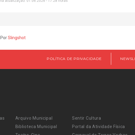
ma atualização: 01.06.2026 - 17:28 horas
 Por
Slingshot
POLÍTICA DE PRIVACIDADE
NEWSL
ras
Arquivo Municipal
Sentir Cultura
Biblioteca Municipal
Portal da Atividade Física
Teatro-Cine
Carnaval de Torres Vedras