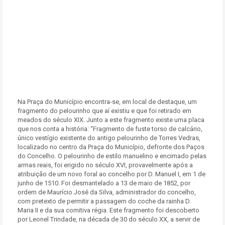
Na Praça do Município encontra-se, em local de destaque, um
fragmento do pelourinho que aí existiu e que foi retirado em
meados do século XIX. Junto a este fragmento existe uma placa
que nos conta a história: “Fragmento de fuste torso de calcário,
único vestígio existente do antigo pelourinho de Torres Vedras,
localizado no centro da Praça do Município, defronte dos Paços
do Concelho. O pelourinho de estilo manuelino e encimado pelas
armas reais, foi erigido no século XVI, provavelmente após a
atribuição de um novo foral ao concelho por D. Manuel I, em 1 de
junho de 1510. Foi desmantelado a 13 de maio de 1852, por
ordem de Maurício José da Silva, administrador do concelho,
com pretexto de permitir a passagem do coche da rainha D.
Maria II e da sua comitiva régia. Este fragmento foi descoberto
por Leonel Trindade, na década de 30 do século XX, a servir de