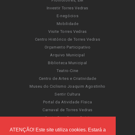
Promotorres, EM
Investir Torres Vedras
E-negócios
Mobilidade
Visite Torres Vedras
Centro Histórico de Torres Vedras
Orçamento Participativo
Arquivo Municipal
Biblioteca Municipal
Teatro-Cine
Centro de Artes e Criatividade
Museu do Ciclismo Joaquim Agostinho
Sentir Cultura
Portal da Atividade Física
Carnaval de Torres Vedras
Santa Cruz Ocean Spirit
Novas Invasões
ATENÇÃO! Este site utiliza cookies. Estará a
Festas de Torres Vedras