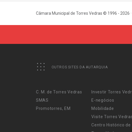
Câmara Municipal de Torres Vedras © 1996 - 2026 ·
OUTROS SITES DA AUTARQUIA
C. M. de Torres Vedras
Investir Torres Ved
SMAS
E-negócios
Promotorres, EM
Mobilidade
Visite Torres Vedra
Centro Histórico de