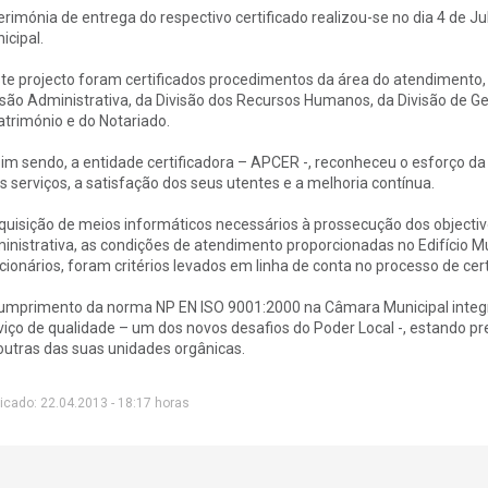
erimónia de entrega do respectivo certificado realizou-se no dia 4 de Ju
icipal.
te projecto foram certificados procedimentos da área do atendimento,
isão Administrativa, da Divisão dos Recursos Humanos, da Divisão de G
atrimónio e do Notariado.
im sendo, a entidade certificadora – APCER -, reconheceu o esforço 
s serviços, a satisfação dos seus utentes e a melhoria contínua.
quisição de meios informáticos necessários à prossecução dos objecti
inistrativa, as condições de atendimento proporcionadas no Edifício M
cionários, foram critérios levados em linha de conta no processo de cert
umprimento da norma NP EN ISO 9001:2000 na Câmara Municipal inte
viço de qualidade – um dos novos desafios do Poder Local -, estando pr
outras das suas unidades orgânicas.
icado: 22.04.2013 - 18:17 horas