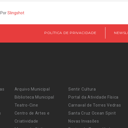
 Por
Slingshot
POLÍTICA DE PRIVACIDADE
NEWSL
ras
Arquivo Municipal
Sentir Cultura
Biblioteca Municipal
Portal da Atividade Física
Teatro-Cine
Carnaval de Torres Vedras
s
Centro de Artes e
Santa Cruz Ocean Spirit
Criatividade
Novas Invasões