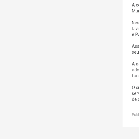
A c
Mun
Nes
Div
e P
Ass
seu
A a
adm
fun
O c
ser
de 
Publ