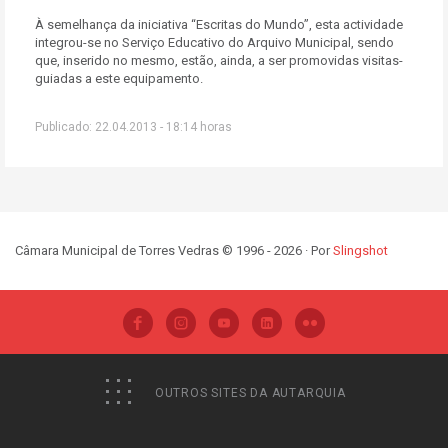
À semelhança da iniciativa “Escritas do Mundo”, esta actividade
integrou-se no Serviço Educativo do Arquivo Municipal, sendo
que, inserido no mesmo, estão, ainda, a ser promovidas visitas-
guiadas a este equipamento.
Publicado: 22.04.2013 - 18:14 horas
Câmara Municipal de Torres Vedras © 1996 - 2026 · Por
Slingshot
OUTROS SITES DA AUTARQUIA