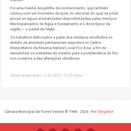
Foi uma manhã de partilha de conhecimento, que também
contou com um momento de lazer, no decorrer do qual se pôde
provar as águas aromatizadas disponibilizadas pelas Serviços
Municipalizados de Água e Saneamento e o doce típico da
região – o pastel de feijão.
Os trabalhos elaborados a partir dos resíduos recolhidos no
âmbito da atividade permanecem expostos no Centro
Interpretativo da Reserva Natural Local Foz Azul, a fim de
sensibilizar os visitantes do mesmo para a problemática do lixo
nos oceanos e das alterações climáticas.
Última atualização: 13.03.2023 - 10:35 horas
Câmara Municipal de Torres Vedras © 1996 - 2026 · Por
Slingshot