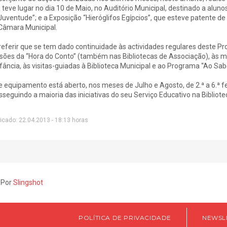
 teve lugar no dia 10 de Maio, no Auditório Municipal, destinado a aluno
Juventude”; e a Exposição “Hieróglifos Egípcios”, que esteve patente de 4
Câmara Municipal.
referir que se tem dado continuidade às actividades regulares deste
sões da “Hora do Conto” (também nas Bibliotecas de Associação), às 
nfância, às visitas-guiadas à Biblioteca Municipal e ao Programa “Ao Sa
e equipamento está aberto, nos meses de Julho e Agosto, de 2.ª a 6.ª fe
sseguindo a maioria das iniciativas do seu Serviço Educativo na Bibliote
icado: 22.04.2013 - 18:13 horas
 Por
Slingshot
POLÍTICA DE PRIVACIDADE
NEWSL