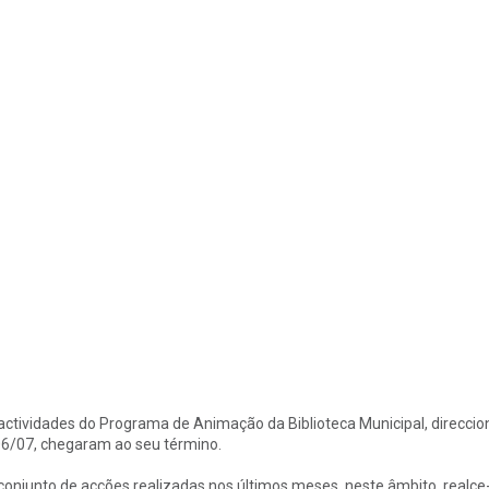
actividades do Programa de Animação da Biblioteca Municipal, direccio
6/07, chegaram ao seu término.
conjunto de acções realizadas nos últimos meses, neste âmbito, realce