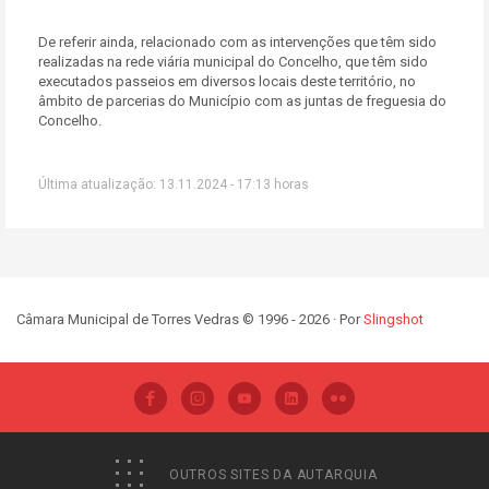
De referir ainda, relacionado com as intervenções que têm sido
realizadas na rede viária municipal do Concelho, que têm sido
executados passeios em diversos locais deste território, no
âmbito de parcerias do Município com as juntas de freguesia do
Concelho.
Última atualização: 13.11.2024 - 17:13 horas
Câmara Municipal de Torres Vedras © 1996 - 2026 · Por
Slingshot
OUTROS SITES DA AUTARQUIA