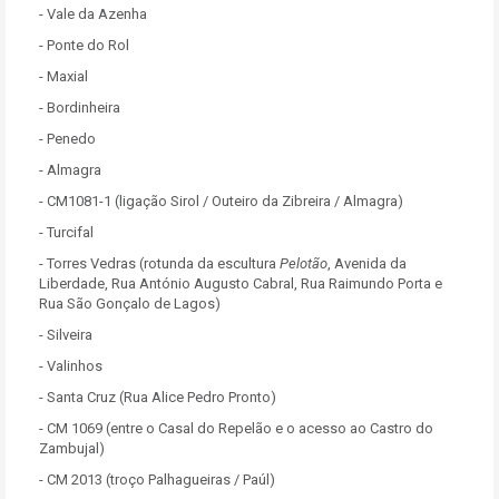
- Vale da Azenha
- Ponte do Rol
- Maxial
- Bordinheira
- Penedo
- Almagra
- CM1081-1 (ligação Sirol / Outeiro da Zibreira / Almagra)
- Turcifal
- Torres Vedras (rotunda da escultura
Pelotão
, Avenida da
Liberdade, Rua António Augusto Cabral, Rua Raimundo Porta e
Rua São Gonçalo de Lagos)
- Silveira
- Valinhos
- Santa Cruz (Rua Alice Pedro Pronto)
- CM 1069 (entre o Casal do Repelão e o acesso ao Castro do
Zambujal)
- CM 2013 (troço Palhagueiras / Paúl)