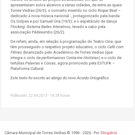
apresentaram solos alusivos a várias cidades, de entre as quais
Torres Vedras (26/3); o concerto inserido no ciclo
Roque Beat
–
dedicado à nova música nacional -, protagonizado pela banda
Os Golpes e por Samuel Úria (19/3); e o espetáculo de dança
Flocking: Sistema Bailes Interativos
, levado a cabo pela
associação Pédexumbo (26/2).
De referir, ainda, em relação à programação do Teatro-Cine, que
têm prosseguido o respetivo projeto educativo, o ciclo
Café com
Filmes
dinamizado pelo Académico de Torres Vedras (que
integra o ciclo de
performances
Conta-me Histórias
)
e o ciclo de
tertúlias
Palavras e Coisas
, agora promovido pela ESTUFA –
Plataforma Cultural.
Este texto foi escrito ao abrigo do novo Acordo Ortográfico
Publicado: 22.04.2013 - 18:28 horas
Câmara Municipal de Torres Vedras © 1996 - 2026 · Por
Slingshot