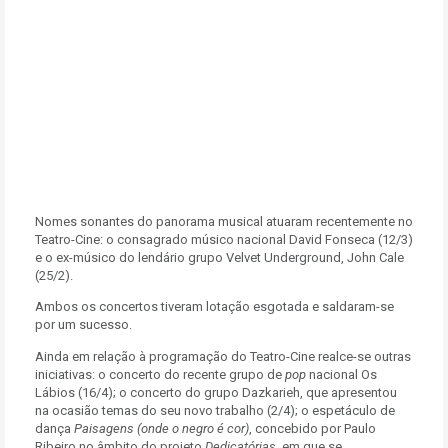
Nomes sonantes do panorama musical atuaram recentemente no
Teatro-Cine: o consagrado músico nacional David Fonseca (12/3)
e o ex-músico do lendário grupo Velvet Underground, John Cale
(25/2).
Ambos os concertos tiveram lotação esgotada e saldaram-se
por um sucesso.
Ainda em relação à programação do Teatro-Cine realce-se outras
iniciativas: o concerto do recente grupo de
pop
nacional Os
Lábios (16/4); o concerto do grupo Dazkarieh, que apresentou
na ocasião temas do seu novo trabalho (2/4); o espetáculo de
dança
Paisagens (onde o negro é cor)
, concebido por Paulo
Ribeiro no âmbito do projeto
Dedicatórias
, em que se