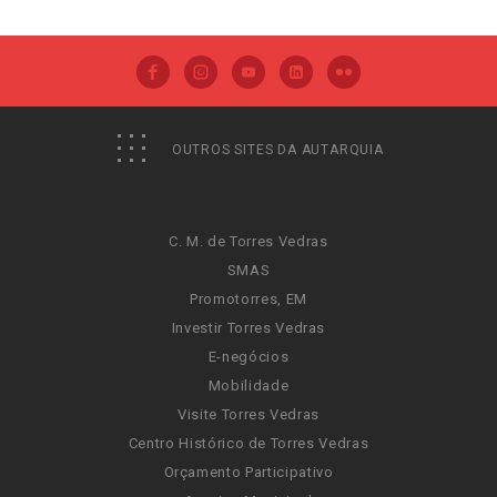
OUTROS SITES DA AUTARQUIA
C. M. de Torres Vedras
SMAS
Promotorres, EM
Investir Torres Vedras
E-negócios
Mobilidade
Visite Torres Vedras
Centro Histórico de Torres Vedras
Orçamento Participativo