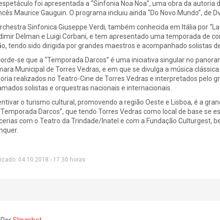
espetáculo foi apresentada a “Sinfonia Noa Noa”, uma obra da autoria
ncês Maurice Gauguin. O programa incluiu ainda “Do Novo Mundo”, de Dvo
rchestra Sinfonica Giuseppe Verdi, também conhecida em Itália por “La
dimir Delman e Luigi Corbani, e tem apresentado uma temporada de con
ão, tendo sido dirigida por grandes maestros e acompanhado solistas d
orde-se que a “Temporada Darcos” é uma iniciativa singular no panoram
ara Municipal de Torres Vedras, e em que se divulga a música clássic
oria realizados no Teatro-Cine de Torres Vedras e interpretados pel
amados solistas e orquestras nacionais e internacionais.
entivar o turismo cultural, promovendo a região Oeste e Lisboa, é a gr
“Temporada Darcos”, que tendo Torres Vedras como local de base se est
cerias com o Teatro da Trindade/Inatel e com a Fundação Culturgest, be
nquer.
icado: 04.10.2018 - 17:30 horas
 Por
Slingshot