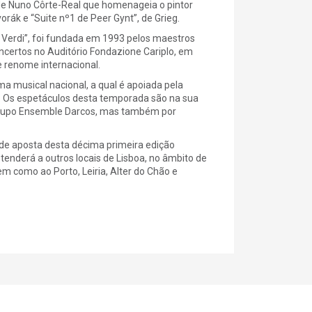
 de Nuno Côrte-Real que homenageia o pintor
rák e “Suite nº1 de Peer Gynt”, de Grieg.
 Verdi”, foi fundada em 1993 pelos maestros
certos no Auditório Fondazione Cariplo, em
e renome internacional.
a musical nacional, a qual é apoiada pela
a. Os espetáculos desta temporada são na sua
o grupo Ensemble Darcos, mas também por
ande aposta desta décima primeira edição
enderá a outros locais de Lisboa, no âmbito de
m como ao Porto, Leiria, Alter do Chão e