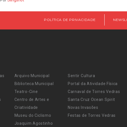
POLÍTICA DE PRIVACIDADE
NEWSL
ras
Arquivo Municipal
Sentir Cultura
Biblioteca Municipal
Portal da Atividade Física
Teatro-Cine
Carnaval de Torres Vedras
s
Centro de Artes e
Santa Cruz Ocean Spirit
Criatividade
Novas Invasões
Museu do Ciclismo
Festas de Torres Vedras
Joaquim Agostinho