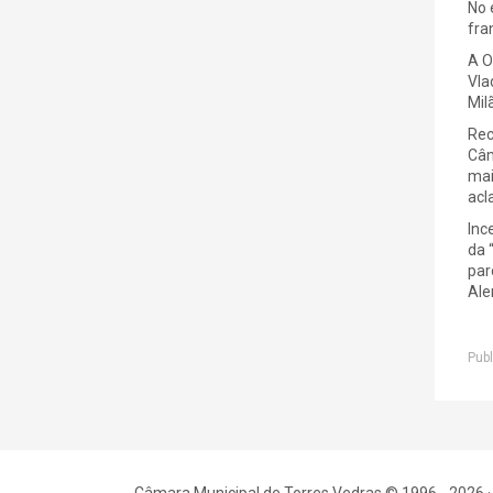
No 
fra
A O
Vla
Mil
Rec
Câm
mai
acl
Inc
da 
par
Ale
Publ
Câmara Municipal de Torres Vedras © 1996 - 2026 ·