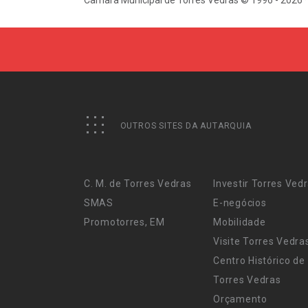
OUTROS SITES DA AUTARQUIA
C. M. de Torres Vedras
Investir Torres Ved
SMAS
E-negócios
Promotorres, EM
Mobilidade
Visite Torres Vedra
Centro Histórico de
Torres Vedras
Orçamento