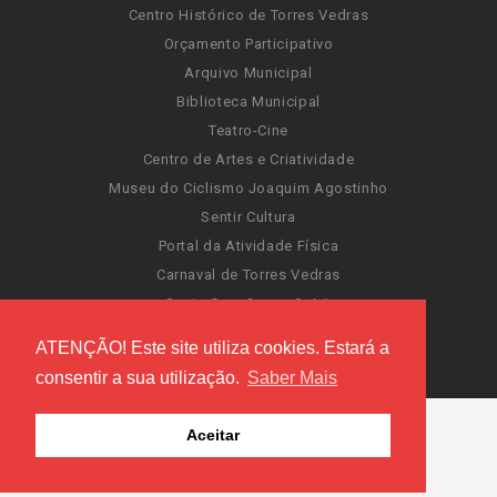
Centro Histórico de Torres Vedras
Orçamento Participativo
Arquivo Municipal
Biblioteca Municipal
Teatro-Cine
Centro de Artes e Criatividade
Museu do Ciclismo Joaquim Agostinho
Sentir Cultura
Portal da Atividade Física
Carnaval de Torres Vedras
Santa Cruz Ocean Spirit
Novas Invasões
ATENÇÃO! Este site utiliza cookies. Estará a
Festas de Torres Vedras
consentir a sua utilização.
Saber Mais
Aceitar