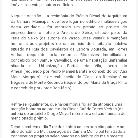
imóvel existente; e outros edifícios.
Naquela ocasião – a cerimónia do Prémio Bienal de Arquitetura
da Câmara Municipal, que teve lugar no edifício multisserviços
desta entidade - foi atribuído um prémio ao projeto do
empreendimento hoteleiro Areias do Seixo, situado perto da
Praia do Seixo (da autoria de Vasco José Vieira); e menções
honrosas aos projetos de um edifício de habitação coletiva
situado na Rua dos Cavaleiros da Espora Dourada, em Torres
Vedras (requerido pela empresa Riberalves Imobiliária e
concebido por Samuel Carvalho), de uma habitação unifamiliar
situada na Urbanização Portela da Vila, perto do
Ameal (requerido por Pedro Manuel Barata e concebido por Ana
Maria Morgado), e de reabilitação do “Casal do Recaiado” na
freguesia de Monte Redondo (requerido por Maria da Graça Pinto
e concebido por Jorge Bonifácio).
Refira-se, igualmente, que na cerimónia foi ainda atribuída uma
menção honrosa ao projeto da Clínica Cuf de Torres Vedras (da
autoria do arquiteto Diogo Meyer) referente à edição transata do
mencionado prémio.
Desde também o dia 7 de dezembro uma exposição patente no
átrio do Edifício Multisserviços da Câmara Municipal tem dado a
conhecer os projetos selecionados no âmbito do mais recente