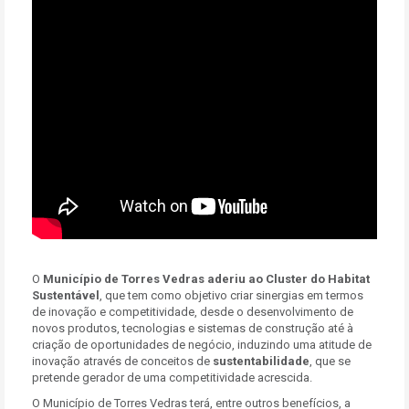
O
Município de Torres Vedras aderiu ao
Cluster do Habitat
Sustentável
, que tem como objetivo criar sinergias em termos
de inovação e competitividade, desde o desenvolvimento de
novos produtos, tecnologias e sistemas de construção até à
criação de oportunidades de negócio, induzindo uma atitude de
inovação através de conceitos de
sustentabilidade
, que se
pretende gerador de uma competitividade acrescida.
O Município de Torres Vedras terá, entre outros benefícios, a