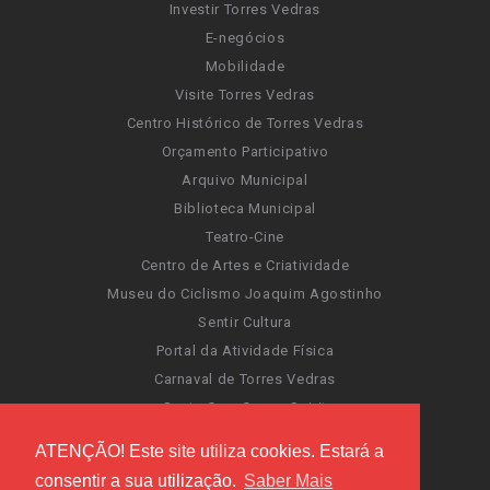
Investir Torres Vedras
E-negócios
Mobilidade
Visite Torres Vedras
Centro Histórico de Torres Vedras
Orçamento Participativo
Arquivo Municipal
Biblioteca Municipal
Teatro-Cine
Centro de Artes e Criatividade
Museu do Ciclismo Joaquim Agostinho
Sentir Cultura
Portal da Atividade Física
Carnaval de Torres Vedras
Santa Cruz Ocean Spirit
Novas Invasões
ATENÇÃO! Este site utiliza cookies. Estará a
Festas de Torres Vedras
consentir a sua utilização.
Saber Mais