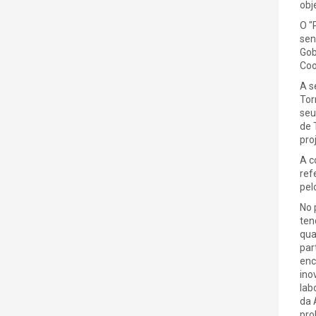
obj
O "
sen
Gob
Coo
A s
Tor
seu
de 
pro
A c
ref
pel
No 
ten
qua
par
enc
ino
lab
da 
pro