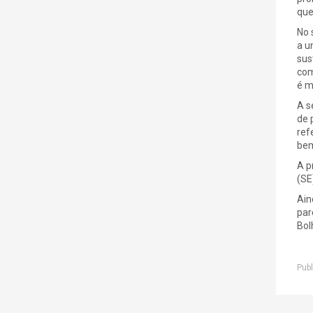
que
No 
a u
sus
com
é m
A s
de 
ref
bem
A p
(SE
Ain
par
Bol
Publ