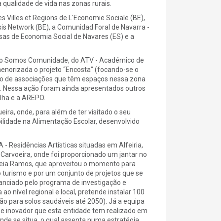
 qualidade de vida nas zonas rurais.
 Villes et Regions de L'Economie Sociale (BE),
sis Network (BE), a Comunidad Foral de Navarra -
sas de Economia Social de Navares (ES) e a
aço Somos Comunidade, do ATV - Académico de
enorizada o projeto “Encosta” (focando-se o
lho de associações que têm espaços nessa zona
. Nessa ação foram ainda apresentados outros
lha e a AREPO.
ra, onde, para além de ter visitado o seu
ilidade na Alimentação Escolar, desenvolvido
 - Residências Artísticas situadas em Alfeiria,
Carvoeira, onde foi proporcionado um jantar no
neia Ramos, que aproveitou o momento para
do turismo e por um conjunto de projetos que se
nciado pelo programa de investigação e
 nível regional e local, pretende instalar 100
ição para solos saudáveis até 2050). Já a equipa
 e inovador que esta entidade tem realizado em
de se situa, o qual assenta numa estratégia