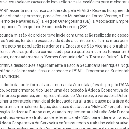
etivo estabelecer
clusters
de inovação social e ecológica para melhorar a
PARI" assenta num consórcio liderado pela REVES - Reseau Europeen des
do entidades parceiras, para além do Município de Torres Vedras, a Die
ierno de Navares (ES), a Region Ostergotland (SE), a Asociacion Empre
mpanion Ostergotland Ekonomisk Forening (SE).
egunda missão do projeto teve início com uma ação realizada no esp
res Vedras, tendo na ocasião sido dado a conhecer de forma mais porm
 impacto na população residente na Encosta de São Vicente e o traba
Torres Vedras junto da comunidade para a qual os mesmos funcionam)
jetos, nomeadamente o “Somos Comunidade”, o “Porta do Bairro”, A Bo
omitiva deslocou-se seguidamente à Escola Secundária Henriques Noguei
eitório e aí almoçado, ficou a conhecer o PSAE - Programa de Sustentab
o Município.
período da tarde foi realizada uma visita às instalações do projeto RAMA
do, posteriormente, tido lugar uma deslocação à Adega Cooperativa da 
l marcou presença, em representação do Município, a vereadora Dulci
tilhar a estratégia municipal de inovação rural, a qual passa pela área 
ontram em implementação, dos quais destacou o “HuMUS” (projeto fina
vação Horizonte Europa que, visando implementar a Missão Solo Europa ao
oratórios vivos e estruturas de referência até 2030 para liderar a trans
Adega Cooperativa da Carvoeira enfatizou todo o trabalho colaborativo
l do desenvolvimento do Concelho, mais concretamente da zona rural on