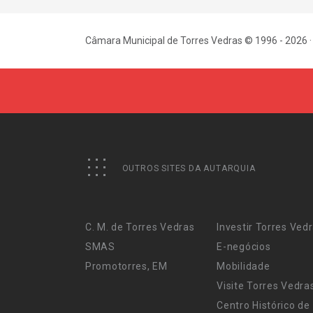
Câmara Municipal de Torres Vedras © 1996 - 2026 ·
OUTROS SITES DA AUTARQUIA
C. M. de Torres Vedras
Investir Torres Ved
SMAS
E-negócios
Promotorres, EM
Mobilidade
Visite Torres Vedra
Centro Histórico de