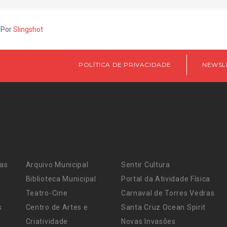
 Por
Slingshot
POLÍTICA DE PRIVACIDADE
NEWSL
ras
Arquivo Municipal
Sentir Cultura
Biblioteca Municipal
Portal da Atividade Física
Teatro-Cine
Carnaval de Torres Vedras
s
Centro de Artes e
Santa Cruz Ocean Spirit
Criatividade
Novas Invasões