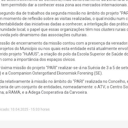
 tem permitido dar a conhecer essa zona aos mercados internacionais.
segundo dia de trabalhos da segunda missão no âmbito do projeto "PARI"
m momento de reflexão sobre as visitas realizadas, o qual incidiu num
tentabilidade das iniciativas dadas a conhecer; a interligação das prát
unidade local; o papel que essas organizações têm nos
clusters
rurais 
ovida pelo dinamismo das associações culturais.
essão de encerramento da missão contou com a presença da vereador
projetos do Município ou nos quais esta entidade está atualmente envolv
erido projeto “HuMUS”, a criação do polo da Escola Superior de Saúde do 
 como a importância dos espaços cívicos.
róxima missão do projeto "PARI" realizar-se-á na Suécia de 3 a 5 de s
) e a Coompanion Ostergotland Ekonomisk Forening (SE).
da relativamente à missão no âmbito do "PARI" realizada no Concelho, 
ceria de um conjunto de entidades, nomeadamente: o ATV; o Centro Soc
ha; a RAMA; e a Adega Cooperativa da Carvoeira.
icado: 10.04.2025 - 15:03 horas