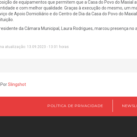
osição de equipamentos que permitem que a Casa do Povo do Maxial 
ntidade e com melhor qualidade. Graças à execução do mesmo, um ma
viço de Apoio Domiciliário e do Centro de Dia da Casa do Povo do Maxia
ituição.
residente da Câmara Municipal, Laura Rodrigues, marcou presença no a
ma atualização: 13.09.2023 - 13:01 horas
 Por
Slingshot
POLÍTICA DE PRIVACIDADE
NEWSL