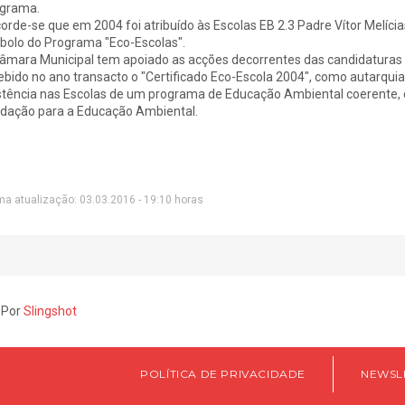
grama.
orde-se que em 2004 foi atribuído às Escolas EB 2.3 Padre Vítor Melíci
bolo do Programa "Eco-Escolas".
âmara Municipal tem apoiado as acções decorrentes das candidaturas 
ebido no ano transacto o "Certificado Eco-Escola 2004", como autarqui
stência nas Escolas de um programa de Educação Ambiental coerente,
dação para a Educação Ambiental.
ma atualização: 03.03.2016 - 19:10 horas
 Por
Slingshot
POLÍTICA DE PRIVACIDADE
NEWSL