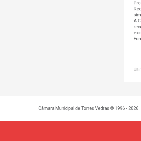
Pro
Rec
sím
A C
rec
exi
Fun
Últi
Câmara Municipal de Torres Vedras © 1996 - 2026 ·