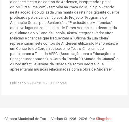
o conhecimento de contos de Andersen, interpretados pelo
grupo “Eras uma Vez” - também na Praça do Município -, tendo
nesta acção sido utilizada uma manta de retalhos gigante que foi
produzida pelos vários núcleos do Projecto “Programa de
Animação Social para Seniores”; a “Procissão de Marionetas”
que teve lugar na zona central de Torres Vedras e no decorrer da
qual alunos do 6.º ano da Escola Básica Integrada Padre Vítor
Melícias e crianças que frequentam a “Oficina da Lua Cheia”
representaram sete contos de Andersen utilizando Marionetas; e
um Concerto de Coros, realizado no Teatro-Cine, em que
participaram a Tuna da APECI (Associação para a Educação de
Crianças Inadaptadas), o Coro da Escola “O Mundo da Criança” e
o Coro Infantil e Juvenil da Cidade de Torres Vedras, que
apresentaram músicas relacionadas com a obra de Andersen.
Publicado: 22.04.2013 - 18:18 horas
Câmara Municipal de Torres Vedras © 1996 - 2026 · Por
Slingshot