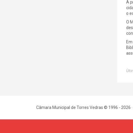
A p
cid
o e
O M
des
con
Em 
Bib
ass
Últi
Câmara Municipal de Torres Vedras © 1996 - 2026 ·