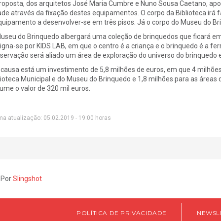
roposta, dos arquitetos José Maria Cumbre e Nuno Sousa Caetano, apost
ade através da fixação destes equipamentos. O corpo da Biblioteca irá fa
quipamento a desenvolver-se em três pisos. Já o corpo do Museu do Bri
useu do Brinquedo albergará uma coleção de brinquedos que ficará em 
igna-se por KIDS LAB, em que o centro é a criança e o brinquedo é a fer
servação será aliado um área de exploração do universo do brinquedo e 
causa está um investimento de 5,8 milhões de euros, em que 4 milhõe
lioteca Municipal e do Museu do Brinquedo e 1,8 milhões para as áreas
ume o valor de 320 mil euros.
ma atualização: 05.02.2019 - 19:00 horas
 Por
Slingshot
POLÍTICA DE PRIVACIDADE
NEWSL