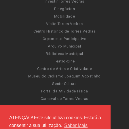
Investir Torres Vedras
E-negócios
Mobilidade
Visite Torres Vedras
Centro Histórico de Torres Vedras
Orçamento Participativo
Arquivo Municipal
Biblioteca Municipal
Teatro-Cine
Centro de Artes e Criatividade
Museu do Ciclismo Joaquim Agostinho
Sentir Cultura
Portal da Atividade Física
Carnaval de Torres Vedras
Santa Cruz Ocean Spirit
Novas Invasões
ATENÇÃO! Este site utiliza cookies. Estará a
Festas de Torres Vedras
consentir a sua utilização.
Saber Mais