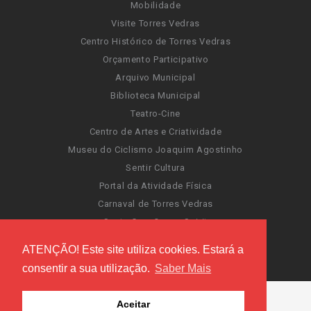
Mobilidade
Visite Torres Vedras
Centro Histórico de Torres Vedras
Orçamento Participativo
Arquivo Municipal
Biblioteca Municipal
Teatro-Cine
Centro de Artes e Criatividade
Museu do Ciclismo Joaquim Agostinho
Sentir Cultura
Portal da Atividade Física
Carnaval de Torres Vedras
Santa Cruz Ocean Spirit
Novas Invasões
ATENÇÃO! Este site utiliza cookies. Estará a
Festas de Torres Vedras
consentir a sua utilização.
Saber Mais
Aceitar