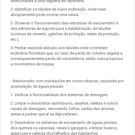
direcionadas a uma regueira de cabeceira;
2. Identificar os taludes de maior inclinação, onde mais
abruptamente pode ocorrer uma rutura;
3. Observar o funcionamento das estruturas de escoamento e
das estruturas de suporte para a estabilização de taludes
(cortinas de cimento, gabiões de proteção, redes de proteção,
etc.);
4. Prestar especial atenção aos taludes onde ocorreram
incêndios florestais que, no caso de perda do coberto vegetal e,
consequentemente perda de consistência, estão mais propícios
a movimentos de massa;
- Relacionado com inundações em zonas urbanas, causadas por
acumulação de águas pluviais
1. Verificar a funcionalidade dos sistemas de drenagem;
2. Limpar e desobstruir sumidouros, sarjetas, valetas e outros
canais de drenagem, removendo folhas caídas das árvores,
areias e pedras que aí se depositaram;
3. Desobstruir os sistemas de escoamento de águas pluviais
dos quintais ou varandas, caves e garagens, e limpar bueiros,
algerozes e caleiras dos telhados das habitações;