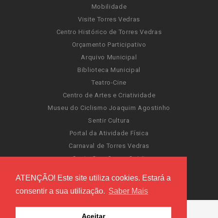
Mobilidade
Visite Torres Vedras
Centro Histórico de Torres Vedras
Orçamento Participativo
Arquivo Municipal
Biblioteca Municipal
Teatro-Cine
Centro de Artes e Criatividade
Museu do Ciclismo Joaquim Agostinho
Sentir Cultura
Portal da Atividade Física
Carnaval de Torres Vedras
Santa Cruz Ocean Spirit
Novas Invasões
ATENÇÃO! Este site utiliza cookies. Estará a
Festas de Torres Vedras
consentir a sua utilização.
Saber Mais
Aceitar