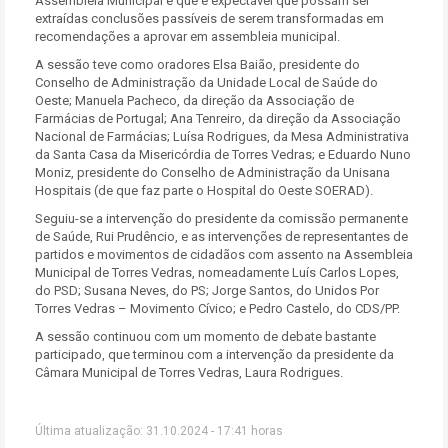
Assembleia Municipal e que é expectável que possam ser
extraídas conclusões passíveis de serem transformadas em
recomendações a aprovar em assembleia municipal.
A sessão teve como oradores Elsa Baião, presidente do
Conselho de Administração da Unidade Local de Saúde do
Oeste; Manuela Pacheco, da direção da Associação de
Farmácias de Portugal; Ana Tenreiro, da direção da Associação
Nacional de Farmácias; Luísa Rodrigues, da Mesa Administrativa
da Santa Casa da Misericórdia de Torres Vedras; e Eduardo Nuno
Moniz, presidente do Conselho de Administração da Unisana
Hospitais (de que faz parte o
Hospital do Oeste SOERAD)
.
Seguiu-se a intervenção do presidente da comissão permanente
de Saúde, Rui Prudêncio, e as intervenções de representantes de
partidos e movimentos de cidadãos com assento na Assembleia
Municipal de Torres Vedras, nomeadamente Luís Carlos Lopes,
do PSD; Susana Neves, do PS; Jorge Santos, do Unidos Por
Torres Vedras – Movimento Cívico; e Pedro Castelo, do CDS/PP.
A sessão continuou com um momento de debate bastante
participado, que terminou com a intervenção da presidente da
Câmara Municipal de Torres Vedras, Laura Rodrigues.
Última atualização: 31.10.2024 - 17:41 horas