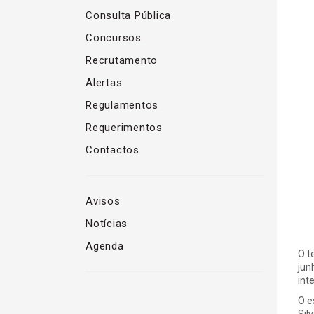
Consulta Pública
Concursos
Recrutamento
Alertas
Regulamentos
Requerimentos
Contactos
Avisos
Notícias
Agenda
O t
jun
int
O e
Sil