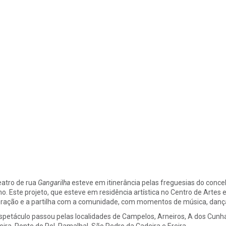
eatro de rua
Gangarilha
esteve em itinerância pelas freguesias do concel
ho. Este projeto, que esteve em residência artística no Centro de Artes
eração e a partilha com a comunidade, com momentos de música, dança, 
spetáculo passou pelas localidades de Campelos, Arneiros, A dos Cunhados
veira, Ponte do Rol, Ramalhal, São Pedro da Cadeira e Ereira.