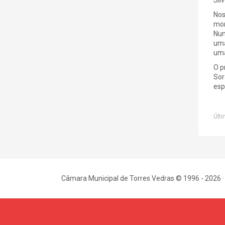
Nos
mom
Num
uma
uma
O p
Sor
esp
Últi
Câmara Municipal de Torres Vedras © 1996 - 2026 ·