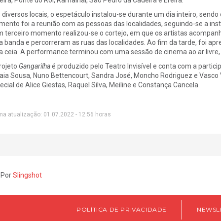
 diversos locais, o espetáculo instalou-se durante um dia inteiro, sen
ento foi a reunião com as pessoas das localidades, seguindo-se a instala
 terceiro momento realizou-se o cortejo, em que os artistas acompa
 banda e percorreram as ruas das localidades. Ao fim da tarde, foi apr
 ceia. A performance terminou com uma sessão de cinema ao ar livre, 
rojeto
Gangarilha
é produzido pelo Teatro Invisível e conta com a partici
aia Sousa, Nuno Bettencourt, Sandra José, Moncho Rodriguez e Vasco V
ecial de Alice Giestas, Raquel Silva, Meiline e Constança Cancela.
ma atualização: 01.07.2022 - 12:56 horas
 Por
Slingshot
POLÍTICA DE PRIVACIDADE
NEWSL