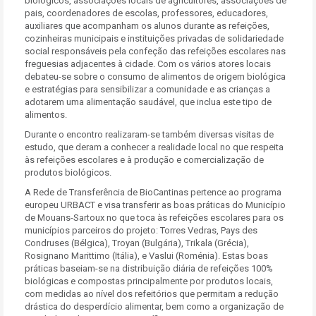
biológicos, associações locais de agricultores, associações de
pais, coordenadores de escolas, professores, educadores,
auxiliares que acompanham os alunos durante as refeições,
cozinheiras municipais e instituições privadas de solidariedade
social responsáveis pela confeção das refeições escolares nas
freguesias adjacentes à cidade. Com os vários atores locais
debateu-se sobre o consumo de alimentos de origem biológica
e estratégias para sensibilizar a comunidade e as crianças a
adotarem uma alimentação saudável, que inclua este tipo de
alimentos.
Durante o encontro realizaram-se também diversas visitas de
estudo, que deram a conhecer a realidade local no que respeita
às refeições escolares e à produção e comercialização de
produtos biológicos.
A Rede de Transferência de BioCantinas pertence ao programa
europeu URBACT e visa transferir as boas práticas do Município
de Mouans-Sartoux no que toca às refeições escolares para os
municípios parceiros do projeto: Torres Vedras, Pays des
Condruses (Bélgica), Troyan (Bulgária), Trikala (Grécia),
Rosignano Marittimo (Itália), e Vaslui (Roménia). Estas boas
práticas baseiam-se na distribuição diária de refeições 100%
biológicas e compostas principalmente por produtos locais,
com medidas ao nível dos refeitórios que permitam a redução
drástica do desperdício alimentar, bem como a organização de