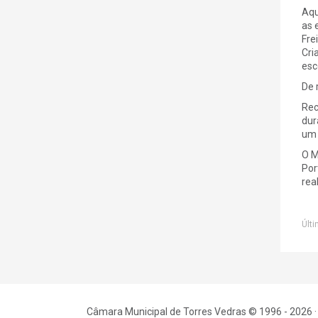
Aqu
as 
Fre
Cri
esc
De 
Rec
dur
um 
O M
Por
rea
Últi
Câmara Municipal de Torres Vedras © 1996 - 2026 ·