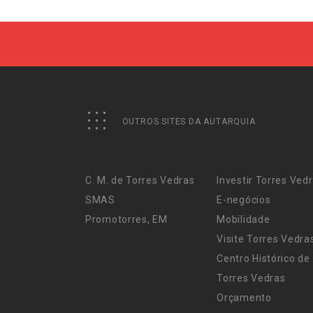
OUTROS SITES DA AUTARQUIA
C. M. de Torres Vedras
Investir Torres Ved
SMAS
E-negócios
Promotorres, EM
Mobilidade
Visite Torres Vedra
Centro Histórico de
Torres Vedras
Orçamento