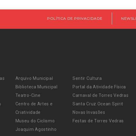
POLÍTICA DE PRIVACIDADE
NEWSL
ras
Arquivo Municipal
Sentir Cultura
Biblioteca Municipal
Portal da Atividade Física
Teatro-Cine
Carnaval de Torres Vedras
s
Centro de Artes e
Santa Cruz Ocean Spirit
Criatividade
Novas Invasões
Museu do Ciclismo
Festas de Torres Vedras
Joaquim Agostinho