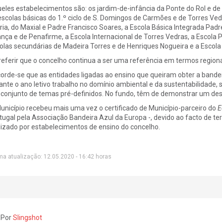
eles estabelecimentos são: os jardim-de-infância da Ponte do Rol e de
escolas básicas do 1.º ciclo de S. Domingos de Carmões e de Torres Vedr
iria, do Maxial e Padre Francisco Soares, a Escola Básica Integrada Padr
ança e de Penafirme, a Escola Internacional de Torres Vedras, a Escola P
olas secundárias de Madeira Torres e de Henriques Nogueira e a Escola
referir que o concelho continua a ser uma referência em termos regio
orde-se que as entidades ligadas ao ensino que queiram obter a band
ante o ano letivo trabalho no domínio ambiental e da sustentabilidade
conjunto de temas pré-definidos. No fundo, têm de demonstrar um de
unicípio recebeu mais uma vez o certificado de Município-parceiro do
E
tugal pela Associação Bandeira Azul da Europa -, devido ao facto de t
lizado por estabelecimentos de ensino do concelho.
ma atualização: 12.05.2020 - 16:42 horas
 Por
Slingshot