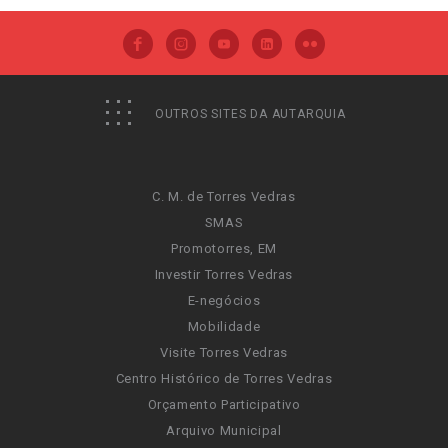
OUTROS SITES DA AUTARQUIA
C. M. de Torres Vedras
SMAS
Promotorres, EM
Investir Torres Vedras
E-negócios
Mobilidade
Visite Torres Vedras
Centro Histórico de Torres Vedras
Orçamento Participativo
Arquivo Municipal