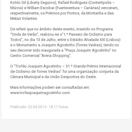
Koldo Gil (Liberty Seguros), Rafael Rodriguez (Contentpolis –
Múrcia) e William Escobar (Fuerteventura – Canárias) venceram,
respectivamente, os Prémios por Pontos, da Montanha e das
Metas Volantes.
De referir que no âmbito deste evento, inserido no Programa
“Onda de Verão”, realizou-se o“1.º Passeio de Ciclismo para
Todos”, no dia 13 de Julho, entre o Estádio Alvalade XXI (Lisboa)
e o Monumento a Joaquim Agostinho (Torres Vedras), tendo no
seu decorrer sido inaugurada a “Praça Joaquim Agostinho” no
Centro Comercial “Arena Shopping”.
O “Troféu Joaquim Agostinho – 31.º Grande Prémio Internacional
de Ciclismo de Torres Vedras” foi uma organização conjunta da
Câmara Municipal e da União Desportiva do Oeste.
Mais informações podem ser consultadas em:
www.trofeujoaquimagostinho.com.
Publicado: 22.04.2013 - 18:17 horas