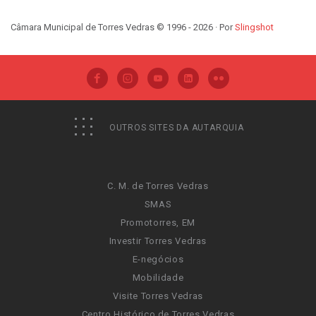
Câmara Municipal de Torres Vedras © 1996 - 2026 · Por
Slingshot
OUTROS SITES DA AUTARQUIA
C. M. de Torres Vedras
SMAS
Promotorres, EM
Investir Torres Vedras
E-negócios
Mobilidade
Visite Torres Vedras
Centro Histórico de Torres Vedras