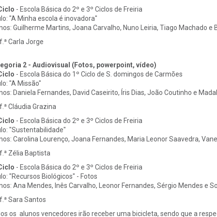
Ciclo
- Escola Básica do 2º e 3º Ciclos de Freiria
ulo: "A Minha escola é inovadora"
nos: Guilherme Martins, Joana Carvalho, Nuno Leiria, Tiago Machado e
f.ª Carla Jorge
egoria 2 - Audiovisual (Fotos, powerpoint, vídeo)
Ciclo
- Escola Básica do 1º Ciclo de S. domingos de Carmões
ulo: "A Missão"
nos: Daniela Fernandes, David Caseirito, Íris Dias, João Coutinho e Mada
f.ª Cláudia Grazina
Ciclo
- Escola Básica do 2º e 3º Ciclos de Freiria
ulo: "Sustentabilidade"
nos: Carolina Lourenço, Joana Fernandes, Maria Leonor Saavedra, Van
f.ª Zélia Baptista
Ciclo
- Escola Básica do 2º e 3º Ciclos de Freiria
ulo: "Recursos Biológicos" - Fotos
nos: Ana Mendes, Inês Carvalho, Leonor Fernandes, Sérgio Mendes e So
f.ª Sara Santos
os os alunos vencedores irão receber uma bicicleta, sendo que a respe