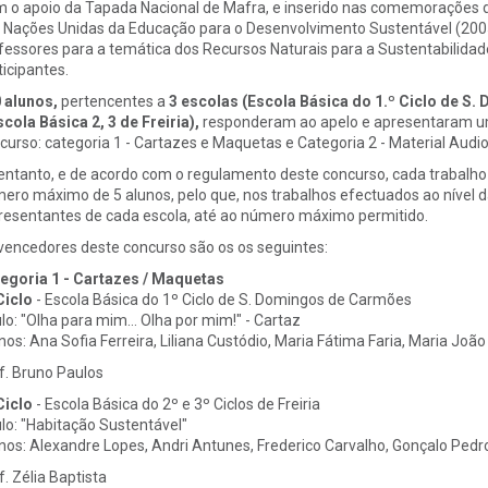
 o apoio da Tapada Nacional de Mafra, e inserido nas comemorações d
 Nações Unidas da Educação para o Desenvolvimento Sustentável (2005 -
fessores para a temática dos Recursos Naturais para a Sustentabilidade
ticipantes.
 alunos,
pertencentes a
3 escolas (Escola Básica do 1.º Ciclo de S
scola Básica 2, 3 de Freiria),
responderam ao apelo e apresentaram u
curso: categoria 1 - Cartazes e Maquetas e Categoria 2 - Material Audio
entanto, e de acordo com o regulamento deste concurso, cada trabalho
ero máximo de 5 alunos, pelo que, nos trabalhos efectuados ao nível 
resentantes de cada escola, até ao número máximo permitido.
vencedores deste concurso são os os seguintes:
egoria 1 - Cartazes / Maquetas
Ciclo
- Escola Básica do 1º Ciclo de S. Domingos de Carmões
ulo: "Olha para mim... Olha por mim!" - Cartaz
nos: Ana Sofia Ferreira, Liliana Custódio, Maria Fátima Faria, Maria João 
f. Bruno Paulos
Ciclo
- Escola Básica do 2º e 3º Ciclos de Freiria
ulo: "Habitação Sustentável"
nos: Alexandre Lopes, Andri Antunes, Frederico Carvalho, Gonçalo Pedr
f. Zélia Baptista