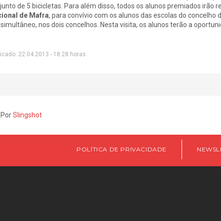
junto de 5 bicicletas. Para além disso, todos os alunos premiados irão re
ional de Mafra
, para convívio com os alunos das escolas do concelho 
simultâneo, nos dois concelhos. Nesta visita, os alunos terão a oportun
icado: 22.04.2013 - 18:28 horas
 Por
Slingshot
POLÍTICA DE PRIVACIDADE
NEWSL