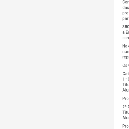
Com
das
pro
par
380
a E
con
No 
núm
rep
Os 
Cat
1º 
Tít
Alu
Pro
2º 
Tít
Alu
Pro