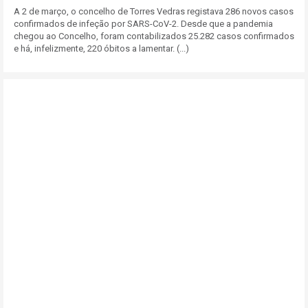
A 2 de março, o concelho de Torres Vedras registava 286 novos casos
confirmados de infeção por SARS-CoV-2. Desde que a pandemia
chegou ao Concelho, foram contabilizados 25.282 casos confirmados
e há, infelizmente, 220 óbitos a lamentar. (...)