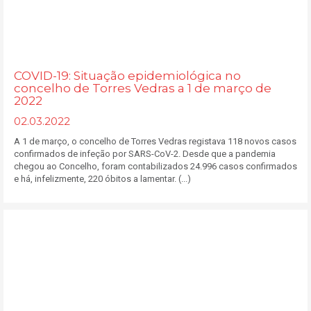
COVID-19: Situação epidemiológica no
concelho de Torres Vedras a 1 de março de
2022
02.03.2022
A 1 de março, o concelho de Torres Vedras registava 118 novos casos
confirmados de infeção por SARS-CoV-2. Desde que a pandemia
chegou ao Concelho, foram contabilizados 24.996 casos confirmados
e há, infelizmente, 220 óbitos a lamentar. (...)