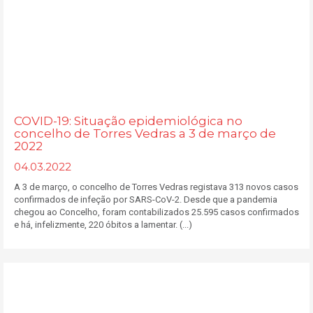
COVID-19: Situação epidemiológica no
concelho de Torres Vedras a 3 de março de
2022
04.03.2022
A 3 de março, o concelho de Torres Vedras registava 313 novos casos
confirmados de infeção por SARS-CoV-2. Desde que a pandemia
chegou ao Concelho, foram contabilizados 25.595 casos confirmados
e há, infelizmente, 220 óbitos a lamentar. (...)