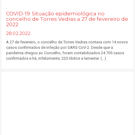
COVID-19: Situação epidemiológica no
concelho de Torres Vedras a 27 de fevereiro de
2022
28.02.2022
A 27 de fevereiro, o concelho de Torres Vedras contava com 14 novos
casos confirmados de infeção por SARS-CoV-2. Desde que a
pandemia chegou ao Concelho, foram contabilizados 24.705 casos
confirmados e há, infelizmente, 220 óbitos a lamentar. (...)