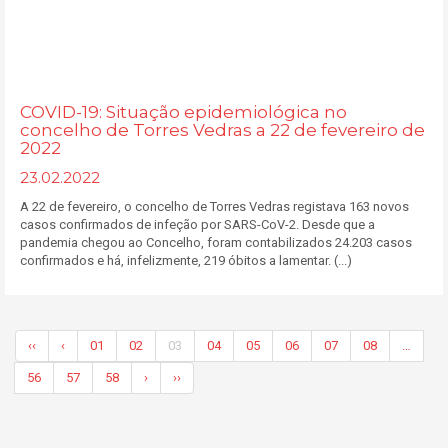
COVID-19: Situação epidemiológica no
concelho de Torres Vedras a 22 de fevereiro de
2022
23.02.2022
A 22 de fevereiro, o concelho de Torres Vedras registava 163 novos
casos confirmados de infeção por SARS-CoV-2. Desde que a
pandemia chegou ao Concelho, foram contabilizados 24.203 casos
confirmados e há, infelizmente, 219 óbitos a lamentar. (...)
‹‹
‹
01
02
03
04
05
06
07
08
…
56
57
58
›
››