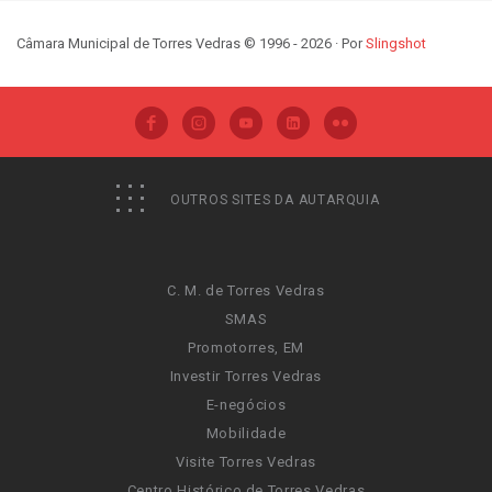
Câmara Municipal de Torres Vedras © 1996 - 2026 · Por
Slingshot
OUTROS SITES DA AUTARQUIA
C. M. de Torres Vedras
SMAS
Promotorres, EM
Investir Torres Vedras
E-negócios
Mobilidade
Visite Torres Vedras
Centro Histórico de Torres Vedras