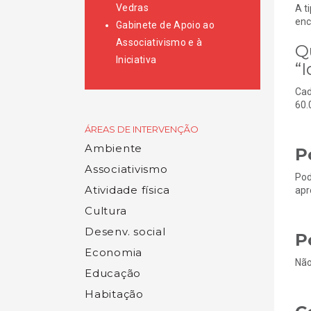
Vedras
A t
enc
Gabinete de Apoio ao
Associativismo e à
Q
Iniciativa
“
Cad
60.
ÁREAS DE INTERVENÇÃO
Ambiente
P
Associativismo
Pod
Atividade física
apr
Cultura
Desenv. social
P
Economia
Não
Educação
Habitação