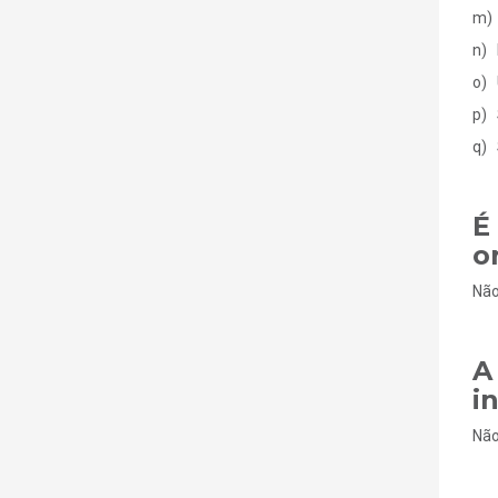
m) 
n) 
o) 
p) 
q) 
É
o
Não
A
i
Não