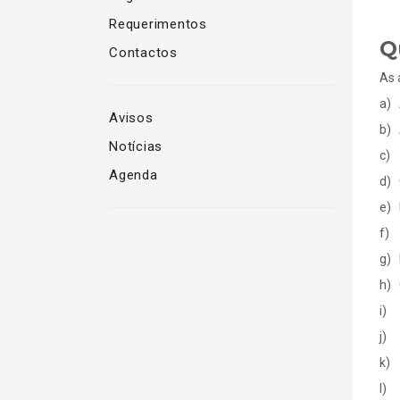
Requerimentos
Q
Contactos
As 
a) 
Avisos
b) 
Notícias
c) 
Agenda
d) 
e) 
f) 
g) 
h) 
i) 
j) 
k) 
l) 