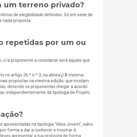
 um terreno privado?
térios de elegibilidade definidos. Só em sede de
de cada proposta.
o repetidas por um ou
o, o/a proponente a considerar será aquele que
o no artigo 26.º n.º 3, na alínea j) A mesma
u mais propostas na mesma edição, que incidam
as, devendo os proponentes chegar a acordo.
ar, independentemente da tipologia de Projeto.
pação?
 apresentadas na tipologia “Ideia Jovem”, salvo
por forma a dar a conhecer e mostrar à
 deves apresentar a tua proposta de forma