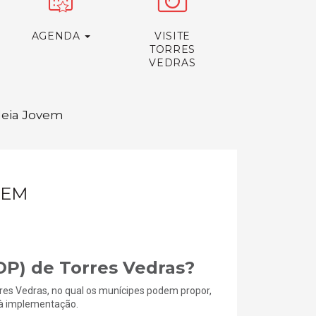
AGENDA
VISITE
TORRES
VEDRAS
Ideia Jovem
VEM
OP) de Torres Vedras?
res Vedras, no qual os munícipes podem propor,
s à implementação.