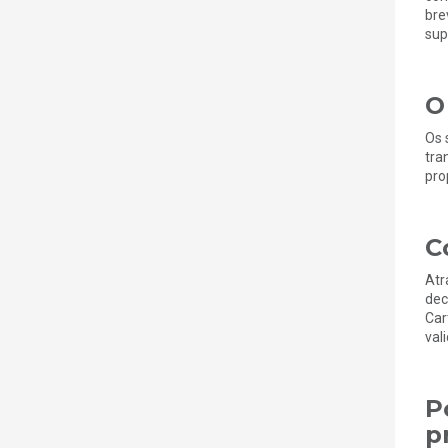
bre
sup
O
Os 
tra
pro
C
Atr
dec
Car
val
P
p