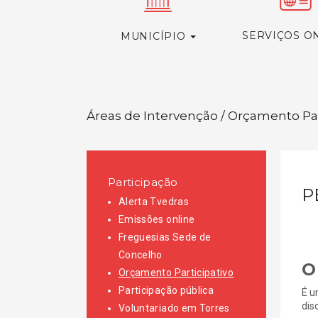
SERVIÇOS O
MUNICÍPIO
Áreas de Intervenção / Orçamento Par
Participação
P
Alerta Tvedras
Emissões online
Freguesias Sede de
Concelho
O
Orçamento Participativo
Participação pública
É u
dis
Voluntariado em Torres