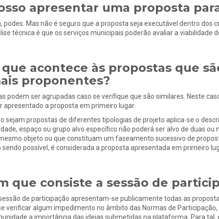
osso apresentar uma proposta para
, podes. Mas não é seguro que a proposta seja executável dentro dos cri
lise técnica é que os serviços municipais poderão avaliar a viabilidade 
 que acontece às propostas que sã
ais proponentes?
as podem ser agrupadas caso se verifique que são similares. Neste cas
er apresentado a proposta em primeiro lugar.
o sejam propostas de diferentes tipologias de projeto aplica-se o descrit
idade, espaço ou grupo alvo específico não poderá ser alvo de duas o
mesmo objeto ou que constituam um faseamento sucessivo de propost
 sendo possível, é considerada a proposta apresentada em primeiro lug
m que consiste a sessão de partici
sessão de participação apresentam-se publicamente todas as propostas
se verificar algum impedimento no âmbito das Normas de Participação, 
unidade a importância das ideias submetidas na plataforma. Para tal,