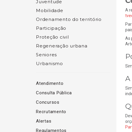
C
Juventude
Mobilidade
A r
tve
Ordenamento do território
Par
Participação
pai
Proteção civil
As 
Art
Regeneração urbana
Seniores
P
Urbanismo
Sim
A
Atendimento
Sim
Consulta Pública
ind
Concursos
Q
Recrutamento
Dev
Alertas
orç
Par
Regulamentos