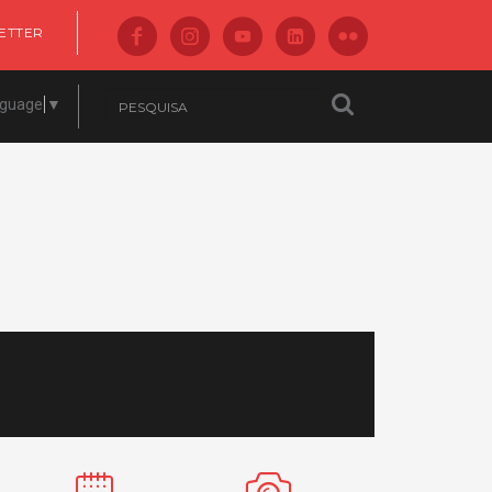
ETTER
nguage
▼