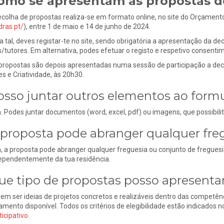
omo se apresentam as propostas d
ecolha de propostas realiza-se em formato online, no site do Orçamento
dras.pt/
), entre 1 de maio e 14 de junho de 2024.
a tal, deves registar-te no site, sendo obrigatória a apresentação da d
s/tutores. Em alternativa, podes efetuar o registo e respetivo consent
propostas são depois apresentadas numa sessão de participação a deco
es e Criatividade, às 20h30.
osso juntar outros elementos ao formu
. Podes juntar documentos (word, excel, pdf) ou imagens, que possibi
 proposta pode abranger qualquer fre
, a proposta pode abranger qualquer freguesia ou conjunto de freguesi
ependentemente da tua residência.
ue tipo de propostas posso apresenta
em ser ideias de projetos concretos e realizáveis dentro das competên
amento disponível. Todos os critérios de elegibilidade estão indicados n
ticipativo
.