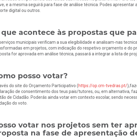
ve, e a mesma seguirá para fase de análise técnica. Podes apresentar a 
orte digital ou outros.
 que acontece às propostas que pa
serviços municipais verificam a sua elegibilidade e analisam-nas tecni
nsformadas em projetos, com indicação do respetivo orçamento e do pr
posta for aprovada em análise técnica, passará a integrar a lista de pro
omo posso votar?
avés do site do Orçamento Participativo (
https://op.cm-tvedras.pt/
),faz
laração de consentimento dos teus pais/tutores, ou, em alternativa, f
tão de Cidadão. Poderás ainda votar em contexto escolar, sendo neces
idação do voto.
osso votar nos projetos sem ter a
roposta na fase de apresentação d