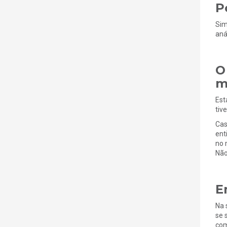
P
Sim
aná
O
m
Est
tiv
Cas
ent
no 
Não
E
Na 
se 
com