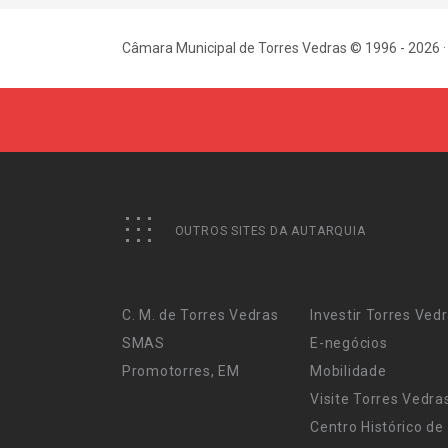
Câmara Municipal de Torres Vedras © 1996 - 2026 ·
OUTROS SITES DA AUTARQUIA
C. M. de Torres Vedras
Investir Torres Ved
SMAS
E-negócios
Promotorres, EM
Mobilidade
Visite Torres Vedra
Centro Histórico de