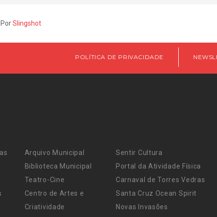
 Por
Slingshot
POLÍTICA DE PRIVACIDADE
NEWSL
ras
Arquivo Municipal
Sentir Cultura
Biblioteca Municipal
Portal da Atividade Física
Teatro-Cine
Carnaval de Torres Vedras
s
Centro de Artes e
Santa Cruz Ocean Spirit
Criatividade
Novas Invasões