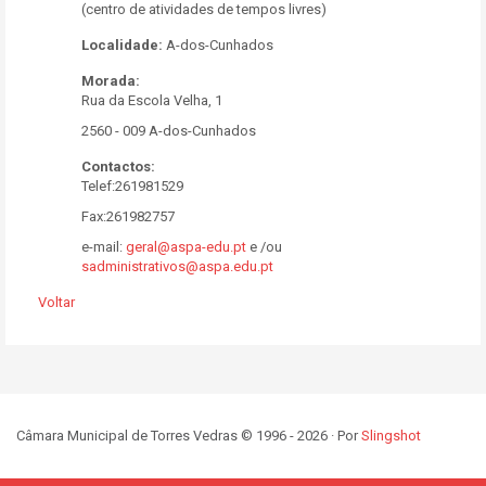
(centro de atividades de tempos livres)
Localidade:
A-dos-Cunhados
Morada:
Rua da Escola Velha, 1
2560 - 009 A-dos-Cunhados
Contactos:
Telef:261981529
Fax:261982757
e-mail:
geral@aspa-edu.pt
e /ou
sadministrativos@aspa.edu.pt
Voltar
Câmara Municipal de Torres Vedras © 1996 - 2026 · Por
Slingshot